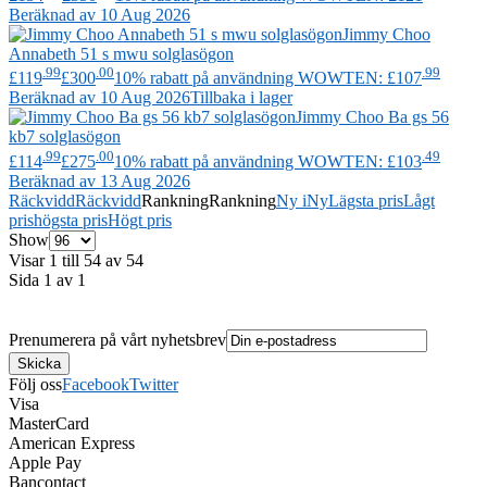
Beräknad av 10 Aug 2026
Jimmy Choo
Annabeth 51 s mwu solglasögon
.99
.00
.99
£119
£300
10% rabatt på användning WOWTEN: £107
Beräknad av 10 Aug 2026
Tillbaka i lager
Jimmy Choo
Ba gs 56
kb7 solglasögon
.99
.00
.49
£114
£275
10% rabatt på användning WOWTEN: £103
Beräknad av 13 Aug 2026
Räckvidd
Räckvidd
Rankning
Rankning
Ny i
Ny
Lägsta pris
Lågt
pris
högsta pris
Högt pris
Show
Visar 1 till 54 av 54
Sida 1 av 1
Prenumerera på vårt nyhetsbrev
Följ oss
Facebook
Twitter
Visa
MasterCard
American Express
Apple Pay
Bancontact