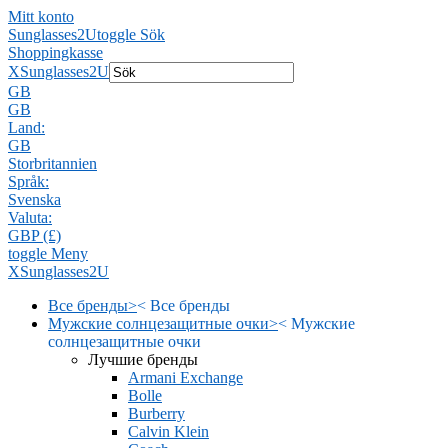
Mitt konto
Sunglasses2U
toggle Sök
Shoppingkasse
X
Sunglasses2U
GB
GB
Land:
GB
Storbritannien
Språk:
Svenska
Valuta:
GBP (£)
toggle Meny
X
Sunglasses2U
Все бренды
>
<
Все бренды
Мужские солнцезащитные очки
>
<
Мужские
солнцезащитные очки
Лучшие бренды
Armani Exchange
Bolle
Burberry
Calvin Klein