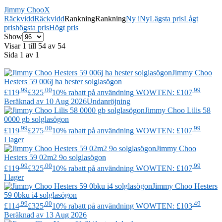
Jimmy Choo
X
Räckvidd
Räckvidd
Rankning
Rankning
Ny i
Ny
Lägsta pris
Lågt
pris
högsta pris
Högt pris
Show
Visar 1 till 54 av 54
Sida 1 av 1
Jimmy Choo
Hesters 59 006j ha hester solglasögon
.99
.00
.99
£119
£325
10% rabatt på användning WOWTEN: £107
Beräknad av 10 Aug 2026
Undanröjning
Jimmy Choo
Lilis 58
0000 gb solglasögon
.99
.00
.99
£119
£275
10% rabatt på användning WOWTEN: £107
I lager
Jimmy Choo
Hesters 59 02m2 9o solglasögon
.99
.00
.99
£119
£325
10% rabatt på användning WOWTEN: £107
I lager
Jimmy Choo
Hesters
59 0bku i4 solglasögon
.99
.00
.49
£114
£325
10% rabatt på användning WOWTEN: £103
Beräknad av 13 Aug 2026