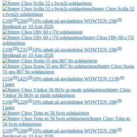
Jimmy Choo
Scilla 52
s fwm2s solglasögon
.99
.00
.99
£109
£260
10% rabatt på användning WOWTEN: £98
Beräknad av 10 Aug 2026
Jimmy Choo
Olly 60 s j7d
solglasögon
.99
.00
.99
£109
£235
10% rabatt på användning WOWTEN: £98
Beräknad av 10 Aug 2026
Jimmy Choo
Sonja
55 gns 807 9o solglasögon
.99
.00
.49
£154
£425
10% rabatt på användning WOWTEN: £139
I lager
Jimmy Choo
Väskor 56 0b3v ur mode solglasögon
.99
.00
.99
£109
£229
10% rabatt på användning WOWTEN: £98
I lager
Jimmy Choo
Totta gs
56 fwm solglasögon
.99
.00
.99
£109
£260
10% rabatt på användning WOWTEN: £98
Beräknad av 10 Aug 2026