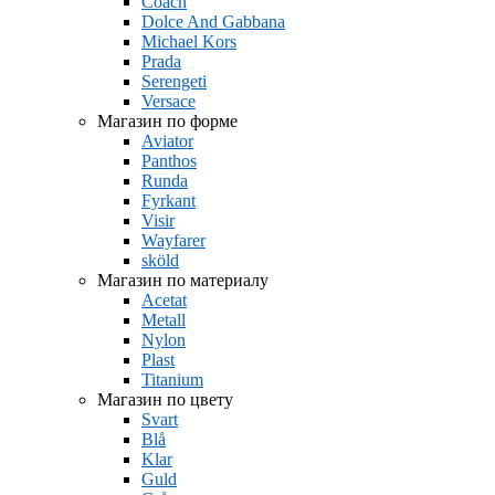
Coach
Dolce And Gabbana
Michael Kors
Prada
Serengeti
Versace
Магазин по форме
Aviator
Panthos
Runda
Fyrkant
Visir
Wayfarer
sköld
Магазин по материалу
Acetat
Metall
Nylon
Plast
Titanium
Магазин по цвету
Svart
Blå
Klar
Guld