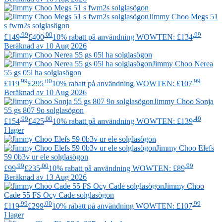
Jimmy Choo
Megs 51
s fwm2s solglasögon
.99
.00
.99
£149
£400
10% rabatt på användning WOWTEN: £134
Beräknad av 10 Aug 2026
Jimmy Choo
Nerea
55 gs 05l ha solglasögon
.99
.00
.99
£119
£295
10% rabatt på användning WOWTEN: £107
Beräknad av 10 Aug 2026
Jimmy Choo
Sonja
55 gs 807 9o solglasögon
.99
.00
.49
£154
£425
10% rabatt på användning WOWTEN: £139
I lager
Jimmy Choo
Elefs
59 0b3v ur ele solglasögon
.99
.00
.99
£99
£235
10% rabatt på användning WOWTEN: £89
Beräknad av 13 Aug 2026
Jimmy Choo
Cade 55 FS Ocy Cade solglasögon
.99
.00
.99
£119
£299
10% rabatt på användning WOWTEN: £107
I lager