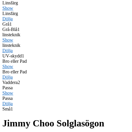
Linsfärg
Show
Linsfärg
Dölja
Grå
1
Grå-Blå
1
linsteknik
Show
linsteknik
Dölja
UV-skydd
1
Bro eller Pad
Show
Bro eller Pad
Dölja
Vaddera
2
Passa
Show
Passa
Dölja
Små
1
Jimmy Choo Solglasögon