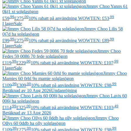
Jimmy Choo
Yanns 61
0kj1 xt solglasögon
.99
.00
.99
£59
£275
10% rabatt på användning WOWTEN: £53
I lager
Sale
Jimmy Choo
Lilis 58
0j7d ha solglasögon
.99
.00
.99
£99
£275
10% rabatt på användning WOWTEN: £89
I lager
Sale
Jimmy Choo
Fedes 59 0086 70 fede solglasögon
.99
.00
.99
£119
£229
10% rabatt på användning WOWTEN: £107
I lager
Sale
Jimmy Choo
Mamies 60 0rhl 9o mamie solglasögon
.99
.00
.99
£109
£309
10% rabatt på användning WOWTEN: £98
Beräknad av 10 Aug 2026
Undanröjning
Jimmy Choo
Lavis 60
006j ha solglasögon
.99
.00
.49
£114
£325
10% rabatt på användning WOWTEN: £103
Beräknad av 13 Aug 2026
Jimmy Choo
Ollys 60 0ddb ha olly solglasögon
.99
.00
.99
£109
£275
10% rabatt på användning WOWTEN: £98