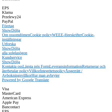
EPS
Klarna
Przelewy24
PayPal
Företag
Show
Dölja
Om oss
omdömen
Cookie policy
WEEE-föreskrifter
Cookie-
inställningar
Utforska
Show
Dölja
alla solglasögon
Kundservice
Show
Dölja
Kontakta oss
Lägsta pris Form
Leveransinformation
Returnerar och
återbetalar policy
Villkor
Integritetspolicy
Ångerrätt /
Avbokningsvillkor
Hur man avbryter
Powered by Google Translate
Visa
MasterCard
American Express
Apple Pay
Bancontact
EPS