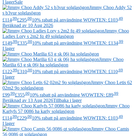
I lager
Sale
Jimmy Choo
Addy 52
s b3vur solglasögon
.99
.00
.49
£114
£295
10% rabatt på användning WOWTEN: £103
Beräknad av 10 Aug 2026
Jimmy Choo
Ladies Lory s 2m2 fq 49 solglasögon
.99
.00
.99
£149
£335
10% rabatt på användning WOWTEN: £134
I lager
Jimmy Choo
Marilia 63 g sk 06j ha solglasögon
.99
.00
.69
£122
£310
10% rabatt på användning WOWTEN: £110
I lager
Jimmy Choo
Letis 62
02m2 9o solglasögon
.99
.00
.99
£99
£355
10% rabatt på användning WOWTEN: £89
Beräknad av 13 Aug 2026
Tillbaka i lager
Jimmy Choo
Karlyfs 57 0086 ha karly solglasögon
.99
.00
.49
£114
£229
10% rabatt på användning WOWTEN: £103
I lager
Jimmy Choo
Camis
56 0086 qt solglasögon