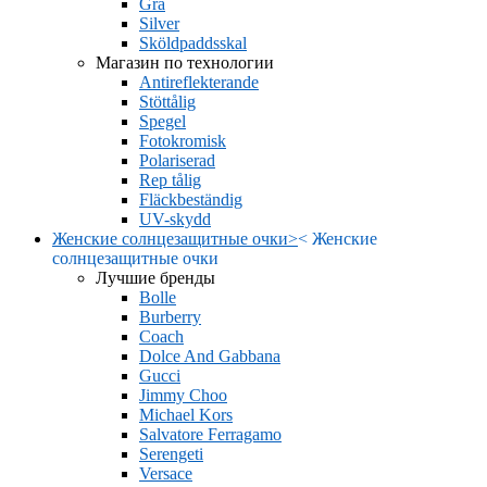
Grå
Silver
Sköldpaddsskal
Магазин по технологии
Antireflekterande
Stöttålig
Spegel
Fotokromisk
Polariserad
Rep tålig
Fläckbeständig
UV-skydd
Женские солнцезащитные очки
>
<
Женские
солнцезащитные очки
Лучшие бренды
Bolle
Burberry
Coach
Dolce And Gabbana
Gucci
Jimmy Choo
Michael Kors
Salvatore Ferragamo
Serengeti
Versace