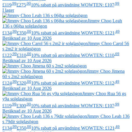
.99
.00
.99
£119
£275
10% rabatt på användning WOWTEN: £107
I lager
Jimmy Choo
Leah
136 s 06jha solglasögon
.99
.00
.49
£134
£350
10% rabatt på användning WOWTEN: £121
Beräknad av 10 Aug 2026
Jimmy Choo
Carol 56
s 2m2 ir solglasögon
.99
.00
.69
£122
£310
10% rabatt på användning WOWTEN: £110
Beräknad av 10 Aug 2026
Jimmy Choo
Jimena
60 s 2m2 solglasögon
.99
.00
.49
£124
£320
10% rabatt på användning WOWTEN: £112
Beräknad av 10 Aug 2026
Jimmy Choo
Rua 56 gs
y9a solglasögon
.99
.00
.99
£119
£300
10% rabatt på användning WOWTEN: £107
Beräknad av 10 Aug 2026
Jimmy Choo
Leah 136
s 79dir solglasögon
.99
.00
.49
£134
£350
10% rabatt på användning WOWTEN: £121