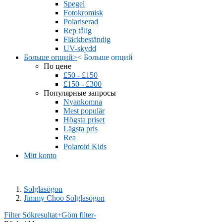
Spegel
Fotokromisk
Polariserad
Rep tålig
Fläckbeständig
UV-skydd
Больше опций
>
<
Больше опций
По цене
£50 - £150
£150 - £300
Популярные запросы
Nyankomna
Mest populär
Högsta priset
Lägsta pris
Rea
Polaroid Kids
Mitt konto
Solglasögon
Jimmy Choo Solglasögon
Filter Sökresultat
+
Göm filter
-