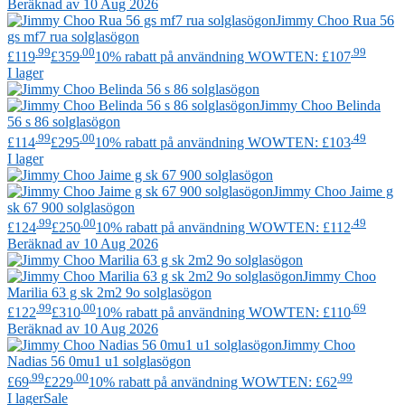
Beräknad av 10 Aug 2026
Jimmy Choo
Rua 56
gs mf7 rua solglasögon
.99
.00
.99
£119
£359
10% rabatt på användning WOWTEN: £107
I lager
Jimmy Choo
Belinda
56 s 86 solglasögon
.99
.00
.49
£114
£295
10% rabatt på användning WOWTEN: £103
I lager
Jimmy Choo
Jaime g
sk 67 900 solglasögon
.99
.00
.49
£124
£250
10% rabatt på användning WOWTEN: £112
Beräknad av 10 Aug 2026
Jimmy Choo
Marilia 63 g sk 2m2 9o solglasögon
.99
.00
.69
£122
£310
10% rabatt på användning WOWTEN: £110
Beräknad av 10 Aug 2026
Jimmy Choo
Nadias 56 0mu1 u1 solglasögon
.99
.00
.99
£69
£229
10% rabatt på användning WOWTEN: £62
I lager
Sale