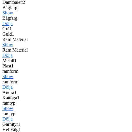
Damtoalett
2
Bågfärg
Show
Bågfärg
Dölja
Grå
1
Guld
1
Ram Material
Show
Ram Material
Dölja
Metall
1
Plast
1
ramform
Show
ramform
Dölja
Andra
1
Kattöga
1
ramtyp
Show
ramtyp
Dölja
Garnityr
1
Hel Fälg
1