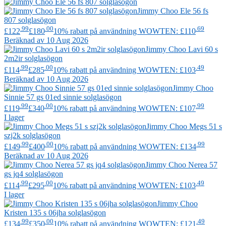
Jimmy Choo
Ele 56 fs
807 solglasögon
.99
.00
.69
£122
£180
10% rabatt på användning WOWTEN: £110
Beräknad av 10 Aug 2026
Jimmy Choo
Lavi 60 s
2m2ir solglasögon
.99
.00
.49
£114
£285
10% rabatt på användning WOWTEN: £103
Beräknad av 10 Aug 2026
Jimmy Choo
Sinnie 57 gs 01ed sinnie solglasögon
.99
.00
.99
£119
£340
10% rabatt på användning WOWTEN: £107
I lager
Jimmy Choo
Megs 51 s
szj2k solglasögon
.99
.00
.99
£149
£400
10% rabatt på användning WOWTEN: £134
Beräknad av 10 Aug 2026
Jimmy Choo
Nerea 57
gs jq4 solglasögon
.99
.00
.49
£114
£295
10% rabatt på användning WOWTEN: £103
I lager
Jimmy Choo
Kristen 135 s 06jha solglasögon
.99
.00
.49
£134
£350
10% rabatt på användning WOWTEN: £121