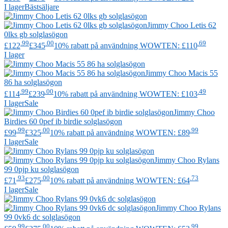
I lager
Bästsäljare
Jimmy Choo
Letis 62
0lks gb solglasögon
.99
.00
.69
£122
£345
10% rabatt på användning WOWTEN: £110
I lager
Jimmy Choo
Macis 55
86 ha solglasögon
.99
.00
.49
£114
£239
10% rabatt på användning WOWTEN: £103
I lager
Sale
Jimmy Choo
Birdies 60 0pef ib birdie solglasögon
.99
.00
.99
£99
£325
10% rabatt på användning WOWTEN: £89
I lager
Sale
Jimmy Choo
Rylans
99 0pjp ku solglasögon
.93
.00
.73
£71
£275
10% rabatt på användning WOWTEN: £64
I lager
Sale
Jimmy Choo
Rylans
99 0vk6 dc solglasögon
.99
.00
.99