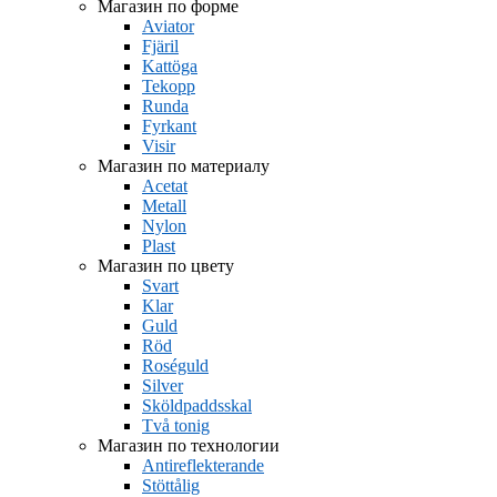
Магазин по форме
Aviator
Fjäril
Kattöga
Tekopp
Runda
Fyrkant
Visir
Магазин по материалу
Acetat
Metall
Nylon
Plast
Магазин по цвету
Svart
Klar
Guld
Röd
Roséguld
Silver
Sköldpaddsskal
Två tonig
Магазин по технологии
Antireflekterande
Stöttålig