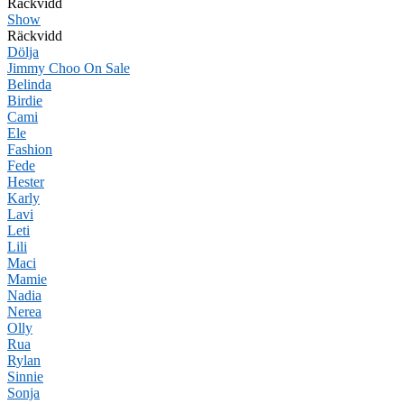
Räckvidd
Show
Räckvidd
Dölja
Jimmy Choo On Sale
Belinda
Birdie
Cami
Ele
Fashion
Fede
Hester
Karly
Lavi
Leti
Lili
Maci
Mamie
Nadia
Nerea
Olly
Rua
Rylan
Sinnie
Sonja