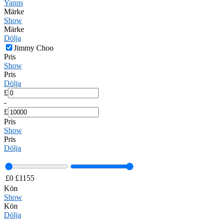
Yanns
Märke
Show
Märke
Dölja
Jimmy Choo
Pris
Show
Pris
Dölja
£
-
£
Pris
Show
Pris
Dölja
£
0
£
1155
Kön
Show
Kön
Dölja