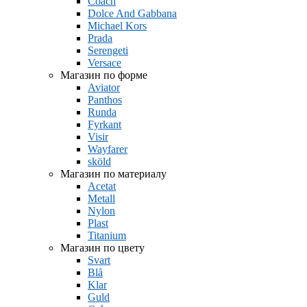
Coach
Dolce And Gabbana
Michael Kors
Prada
Serengeti
Versace
Магазин по форме
Aviator
Panthos
Runda
Fyrkant
Visir
Wayfarer
sköld
Магазин по материалу
Acetat
Metall
Nylon
Plast
Titanium
Магазин по цвету
Svart
Blå
Klar
Guld