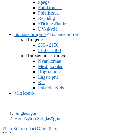
Spegel
Fotokromisk
Polariserad
Rep tålig
Fläckbeständig
UV-skydd
Больше опций
>
<
Больше опций
По цене
£50 - £150
£150 - £300
Популярные запросы
Nyankomna
Mest populär
Högsta priset
Lägsta pris
Rea
Polaroid Kids
Mitt konto
Solglasögon
Herr Nylon Solglasögon
Filter Sökresultat
+
Göm filter
-