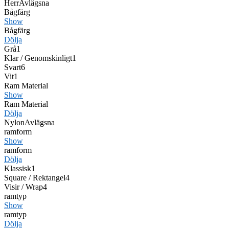
Herr
Avlägsna
Bågfärg
Show
Bågfärg
Dölja
Grå
1
Klar / Genomskinligt
1
Svart
6
Vit
1
Ram Material
Show
Ram Material
Dölja
Nylon
Avlägsna
ramform
Show
ramform
Dölja
Klassisk
1
Square / Rektangel
4
Visir / Wrap
4
ramtyp
Show
ramtyp
Dölja