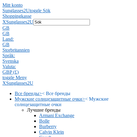
Mitt konto
Sunglasses2U
toggle Sök
Shoppingkasse
X
Sunglasses2U
GB
GB
Land:
GB
Storbritannien
Språk:
Svenska
Valuta:
GBP (£)
toggle Meny
X
Sunglasses2U
Все бренды
>
<
Все бренды
Мужские солнцезащитные очки
>
<
Мужские
солнцезащитные очки
Лучшие бренды
Armani Exchange
Bolle
Burberry
Calvin Klein