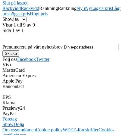
Slut på lagret
Räckvidd
Räckvidd
Rankning
Rankning
Ny i
Ny
Lägsta pris
Lågt
pris
högsta pris
Högt pris
Show
Visar 1 till 9 av 9
Sida 1 av 1
Prenumerera på vårt nyhetsbrev
Följ oss
Facebook
Twitter
Visa
MasterCard
American Express
Apple Pay
Bancontact
EPS
Klarna
Przelewy24
PayPal
Företag
Show
Dölja
Om oss
omdömen
Cookie policy
WEEE-föreskrifter
Cookie-