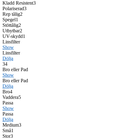
Kladd Resistent
3
Polariserad
3
Rep tålig
2
Spegel
1
Stöttålig
2
Utbytbar
2
UV-skydd
1
Linsfilter
Show
Linsfilter
Dölja
3
4
Bro eller Pad
Show
Bro eller Pad
Dölja
Bro
4
Vaddera
5
Passa
Show
Passa
Dölja
Medium
3
Små
1
Stor
3