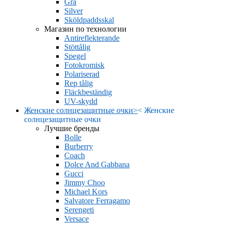
Grå
Silver
Sköldpaddsskal
Магазин по технологии
Antireflekterande
Stöttålig
Spegel
Fotokromisk
Polariserad
Rep tålig
Fläckbeständig
UV-skydd
Женские солнцезащитные очки
>
<
Женские
солнцезащитные очки
Лучшие бренды
Bolle
Burberry
Coach
Dolce And Gabbana
Gucci
Jimmy Choo
Michael Kors
Salvatore Ferragamo
Serengeti
Versace