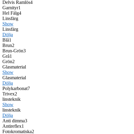
Delvis Ramlös
4
Garnityr
1
Hel Fälg
4
Linsfärg
Show
Linsfärg
Dölja
Blå
1
Brun
2
Brun-Grön
3
Grå
1
Grön
2
Glasmaterial
Show
Glasmaterial
Dölja
Polykarbonat
7
Trivex
2
linsteknik
Show
linsteknik
Dölja
Anti dimma
3
Antireflex
1
Fotokromatiska
2