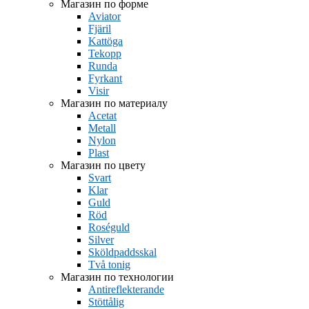
Магазин по форме
Aviator
Fjäril
Kattöga
Tekopp
Runda
Fyrkant
Visir
Магазин по материалу
Acetat
Metall
Nylon
Plast
Магазин по цвету
Svart
Klar
Guld
Röd
Roséguld
Silver
Sköldpaddsskal
Två tonig
Магазин по технологии
Antireflekterande
Stöttålig