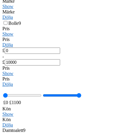
Märke
Show
Märke
Dölja
Bolle
9
Pris
Show
Pris
Dölja
£
-
£
Pris
Show
Pris
Dölja
£
0
£
1100
Kön
Show
Kön
Dölja
Damtoalett
9