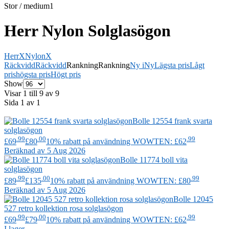
Stor / medium
1
Herr Nylon Solglasögon
Herr
X
Nylon
X
Räckvidd
Räckvidd
Rankning
Rankning
Ny i
Ny
Lägsta pris
Lågt
pris
högsta pris
Högt pris
Show
Visar 1 till 9 av 9
Sida 1 av 1
Bolle
12554 frank svarta
solglasögon
.99
.00
.99
£69
£80
10% rabatt på användning WOWTEN: £62
Beräknad av 5 Aug 2026
Bolle
11774 boll vita
solglasögon
.99
.00
.99
£89
£135
10% rabatt på användning WOWTEN: £80
Beräknad av 5 Aug 2026
Bolle
12045
527 retro kollektion rosa solglasögon
.99
.00
.99
£69
£79
10% rabatt på användning WOWTEN: £62
I lager