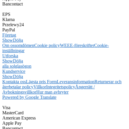
Bancontact
EPS
Klarna
Przelewy24
PayPal
Företag
Show
Dölja
Om oss
omdömen
Cookie policy
WEEE-föreskrifter
Cookie-
inställningar
Utforska
Show
Dölja
alla solglasögon
Kundservice
Show
Dölja
Kontakta oss
Lägsta pris Form
Leveransinformation
Returnerar och
återbetalar policy
Villkor
Integritetspolicy
Ångerrätt /
Avbokningsvillkor
Hur man avbryter
Powered by Google Translate
Visa
MasterCard
American Express
Apple Pay
Bancontact