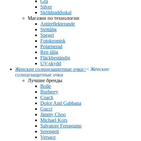
Grå
Silver
Sköldpaddsskal
Магазин по технологии
Antireflekterande
Stöttålig
Spegel
Fotokromisk
Polariserad
Rep tålig
Fläckbeständig
UV-skydd
Женские солнцезащитные очки
>
<
Женские
солнцезащитные очки
Лучшие бренды
Bolle
Burberry
Coach
Dolce And Gabbana
Gucci
Jimmy Choo
Michael Kors
Salvatore Ferragamo
Serengeti
Versace