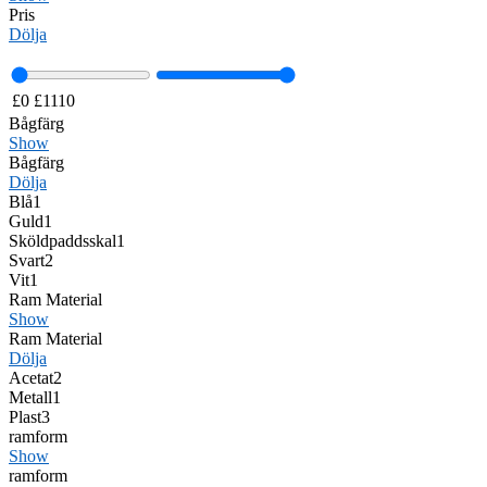
Pris
Dölja
£
0
£
1110
Bågfärg
Show
Bågfärg
Dölja
Blå
1
Guld
1
Sköldpaddsskal
1
Svart
2
Vit
1
Ram Material
Show
Ram Material
Dölja
Acetat
2
Metall
1
Plast
3
ramform
Show
ramform