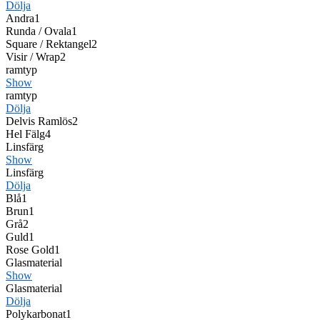
Dölja
Andra
1
Runda / Ovala
1
Square / Rektangel
2
Visir / Wrap
2
ramtyp
Show
ramtyp
Dölja
Delvis Ramlös
2
Hel Fälg
4
Linsfärg
Show
Linsfärg
Dölja
Blå
1
Brun
1
Grå
2
Guld
1
Rose Gold
1
Glasmaterial
Show
Glasmaterial
Dölja
Polykarbonat
1