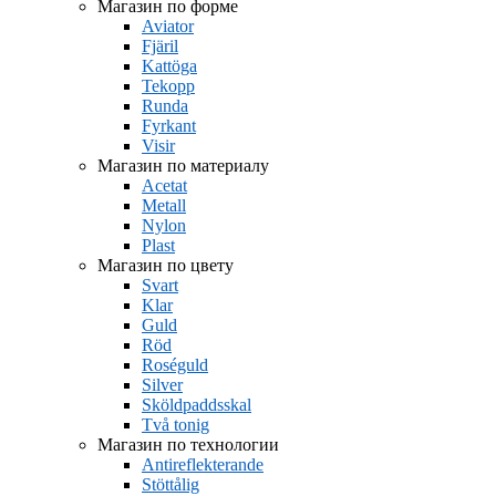
Магазин по форме
Aviator
Fjäril
Kattöga
Tekopp
Runda
Fyrkant
Visir
Магазин по материалу
Acetat
Metall
Nylon
Plast
Магазин по цвету
Svart
Klar
Guld
Röd
Roséguld
Silver
Sköldpaddsskal
Två tonig
Магазин по технологии
Antireflekterande
Stöttålig