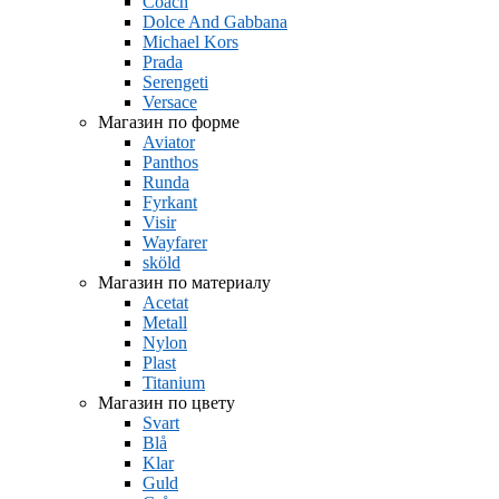
Coach
Dolce And Gabbana
Michael Kors
Prada
Serengeti
Versace
Магазин по форме
Aviator
Panthos
Runda
Fyrkant
Visir
Wayfarer
sköld
Магазин по материалу
Acetat
Metall
Nylon
Plast
Titanium
Магазин по цвету
Svart
Blå
Klar
Guld