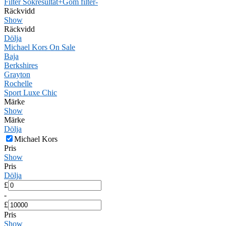
Filter Sökresultat
+
Göm filter
-
Räckvidd
Show
Räckvidd
Dölja
Michael Kors On Sale
Baja
Berkshires
Grayton
Rochelle
Sport Luxe Chic
Märke
Show
Märke
Dölja
Michael Kors
Pris
Show
Pris
Dölja
£
-
£
Pris
Show