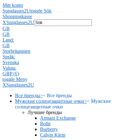
Mitt konto
Sunglasses2U
toggle Sök
Shoppingkasse
X
Sunglasses2U
GB
GB
Land:
GB
Storbritannien
Språk:
Svenska
Valuta:
GBP (£)
toggle Meny
X
Sunglasses2U
Все бренды
>
<
Все бренды
Мужские солнцезащитные очки
>
<
Мужские
солнцезащитные очки
Лучшие бренды
Armani Exchange
Bolle
Burberry
Calvin Klein