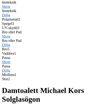
linsteknik
Show
linsteknik
Dölja
Polariserad
1
Spegel
3
UV-skydd
3
Bro eller Pad
Show
Bro eller Pad
Dölja
Bro
5
Vaddera
1
Passa
Show
Passa
Dölja
Medium
1
Stor
2
Damtoalett Michael Kors
Solglasögon