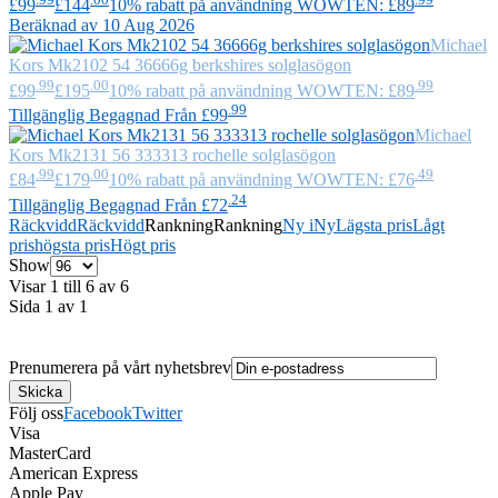
£99
£144
10% rabatt på användning WOWTEN: £89
Beräknad av 10 Aug 2026
Michael
Kors
Mk2102 54 36666g berkshires solglasögon
.99
.00
.99
£99
£195
10% rabatt på användning WOWTEN: £89
.99
Tillgänglig Begagnad Från £99
Michael
Kors
Mk2131 56 333313 rochelle solglasögon
.99
.00
.49
£84
£179
10% rabatt på användning WOWTEN: £76
.24
Tillgänglig Begagnad Från £72
Räckvidd
Räckvidd
Rankning
Rankning
Ny i
Ny
Lägsta pris
Lågt
pris
högsta pris
Högt pris
Show
Visar 1 till 6 av 6
Sida 1 av 1
Prenumerera på vårt nyhetsbrev
Följ oss
Facebook
Twitter
Visa
MasterCard
American Express
Apple Pay