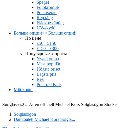
Spegel
Fotokromisk
Polariserad
Rep tålig
Fläckbeständig
UV-skydd
Больше опций
>
<
Больше опций
По цене
£50 - £150
£150 - £300
Популярные запросы
Nyankomna
Mest populär
Högsta priset
Lägsta pris
Rea
Polaroid Kids
Mitt konto
Sunglasses2U Är en officiell Michael Kors Solglasögon Stockist
Solglasögon
Damtoalett Michael Kors Solgla...