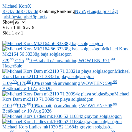
Michael Kors
X
Räckvidd
Räckvidd
Rankning
Rankning
Ny i
Ny
Lägsta pris
Lågt
pris
högsta pris
Högt pris
Show
Visar 1 till 6 av 6
Sida 1 av 1
Michael Kors
Mk2164 56 33338g baja solglasögon
.99
.00
.99
£79
£155
10% rabatt på användning WOWTEN: £71
I lager
Sale
Michael
Kors
Dam mk2110 71 33321u playa solglasögon
.99
.00
.99
£109
£176
10% rabatt på användning WOWTEN: £98
Beräknad av 10 Aug 2026
Michael
Kors
Dam mk2110 71 30994z playa solglasögon
.99
.00
.99
£109
£176
10% rabatt på användning WOWTEN: £98
Beräknad av 10 Aug 2026
Michael Kors
Ladies mk1030 52 11684z grayton solglasö...
.99
.00
.99