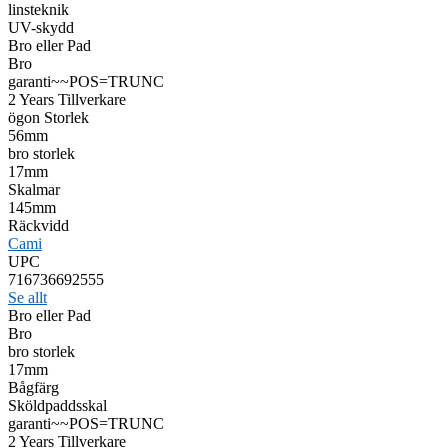
linsteknik
UV-skydd
Bro eller Pad
Bro
garanti~~POS=TRUNC
2 Years Tillverkare
ögon Storlek
56mm
bro storlek
17mm
Skalmar
145mm
Räckvidd
Cami
UPC
716736692555
Se allt
Bro eller Pad
Bro
bro storlek
17mm
Bågfärg
Sköldpaddsskal
garanti~~POS=TRUNC
2 Years Tillverkare