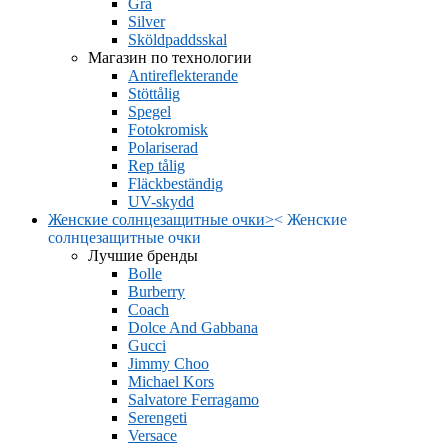
Grå
Silver
Sköldpaddsskal
Магазин по технологии
Antireflekterande
Stöttålig
Spegel
Fotokromisk
Polariserad
Rep tålig
Fläckbeständig
UV-skydd
Женские солнцезащитные очки
>
<
Женские
солнцезащитные очки
Лучшие бренды
Bolle
Burberry
Coach
Dolce And Gabbana
Gucci
Jimmy Choo
Michael Kors
Salvatore Ferragamo
Serengeti
Versace