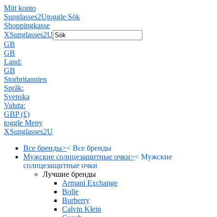
Mitt konto
Sunglasses2U
toggle Sök
Shoppingkasse
X
Sunglasses2U
GB
GB
Land:
GB
Storbritannien
Språk:
Svenska
Valuta:
GBP (£)
toggle Meny
X
Sunglasses2U
Все бренды
>
<
Все бренды
Мужские солнцезащитные очки
>
<
Мужские
солнцезащитные очки
Лучшие бренды
Armani Exchange
Bolle
Burberry
Calvin Klein