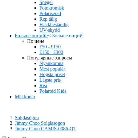
Spegel
Fotokromisk
Polariserad
Rep tålig
Fläckbeständig
UV-skydd
Больше опций
>
<
Больше опций
По цене
£50 - £150
£150 - £300
Популярные запросы
Nyankomna
Mest populär
Högsta priset
Lägsta pris
Rea
Polaroid Kids
Mitt konto
Solglasögon
Jimmy Choo Solglasögon
Jimmy Choo CAMIS-0086-QT