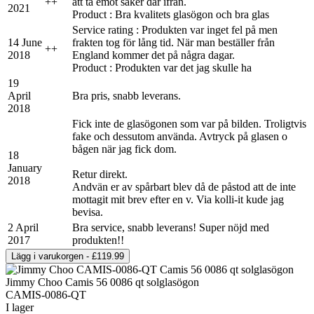
+
+
att ta emot saker där ifrån.
2021
Product : Bra kvalitets glasögon och bra glas
Service rating : Produkten var inget fel på men
14 June
frakten tog för lång tid. När man beställer från
+
+
2018
England kommer det på några dagar.
Product : Produkten var det jag skulle ha
19
April
Bra pris, snabb leverans.
2018
Fick inte de glasögonen som var på bilden. Troligtvis
fake och dessutom använda. Avtryck på glasen o
bågen när jag fick dom.
18
January
Retur direkt.
2018
Andvän er av spårbart blev då de påstod att de inte
mottagit mit brev efter en v. Via kolli-it kude jag
bevisa.
2 April
Bra service, snabb leverans! Super nöjd med
2017
produkten!!
Jimmy Choo Camis 56 0086 qt solglasögon
CAMIS-0086-QT
I lager