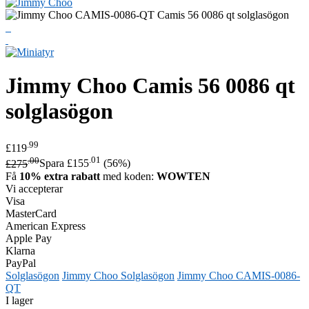
Jimmy Choo
Camis 56 0086 qt
solglasögon
.99
£119
.00
.01
£275
Spara £155
(56%)
Få
10% extra rabatt
med koden:
WOWTEN
Vi accepterar
Visa
MasterCard
American Express
Apple Pay
Klarna
PayPal
Solglasögon
Jimmy Choo Solglasögon
Jimmy Choo CAMIS-0086-
QT
I lager