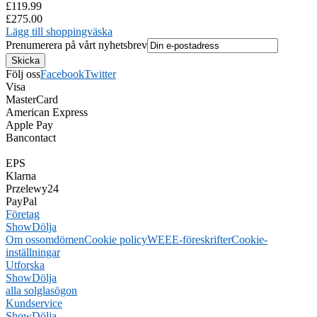
£119.99
£275.00
Lägg till shoppingväska
Prenumerera på vårt nyhetsbrev
Följ oss
Facebook
Twitter
Visa
MasterCard
American Express
Apple Pay
Bancontact
EPS
Klarna
Przelewy24
PayPal
Företag
Show
Dölja
Om oss
omdömen
Cookie policy
WEEE-föreskrifter
Cookie-
inställningar
Utforska
Show
Dölja
alla solglasögon
Kundservice
Show
Dölja