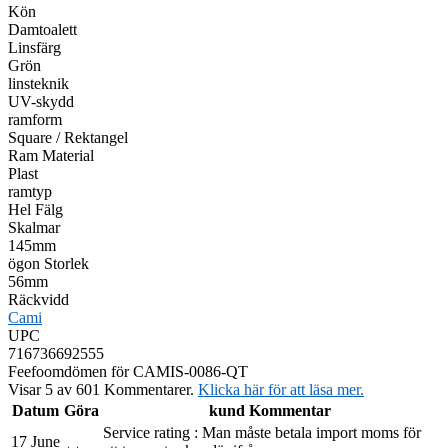
Kön
Damtoalett
Linsfärg
Grön
linsteknik
UV-skydd
ramform
Square / Rektangel
Ram Material
Plast
ramtyp
Hel Fälg
Skalmar
145mm
ögon Storlek
56mm
Räckvidd
Cami
UPC
716736692555
Feefo
omdömen för CAMIS-0086-QT
Visar 5 av 601 Kommentarer.
Klicka här för att läsa mer.
Datum
Göra
kund Kommentar
Service rating : Man måste betala import moms för
17 June