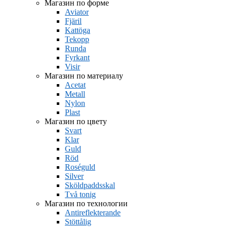
Магазин по форме
Aviator
Fjäril
Kattöga
Tekopp
Runda
Fyrkant
Visir
Магазин по материалу
Acetat
Metall
Nylon
Plast
Магазин по цвету
Svart
Klar
Guld
Röd
Roséguld
Silver
Sköldpaddsskal
Två tonig
Магазин по технологии
Antireflekterande
Stöttålig