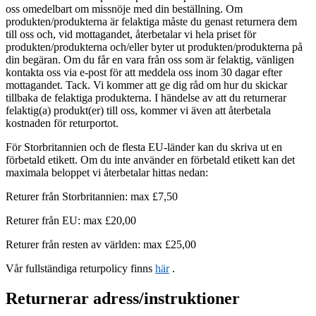
oss omedelbart om missnöje med din beställning. Om
produkten/produkterna är felaktiga måste du genast returnera dem
till oss och, vid mottagandet, återbetalar vi hela priset för
produkten/produkterna och/eller byter ut produkten/produkterna på
din begäran. Om du får en vara från oss som är felaktig, vänligen
kontakta oss via e-post för att meddela oss inom 30 dagar efter
mottagandet. Tack. Vi kommer att ge dig råd om hur du skickar
tillbaka de felaktiga produkterna. I händelse av att du returnerar
felaktig(a) produkt(er) till oss, kommer vi även att återbetala
kostnaden för returportot.
För Storbritannien och de flesta EU-länder kan du skriva ut en
förbetald etikett. Om du inte använder en förbetald etikett kan det
maximala beloppet vi återbetalar hittas nedan:
Returer från Storbritannien: max £7,50
Returer från EU: max £20,00
Returer från resten av världen: max £25,00
Vår fullständiga returpolicy finns
här
.
Returnerar adress/instruktioner