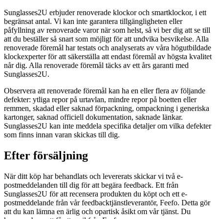
Sunglasses2U erbjuder renoverade klockor och smartklockor, i ett
begränsat antal. Vi kan inte garantera tillgängligheten eller
påfyllning av renoverade varor när som helst, så vi ber dig att se till
att du beställer så snart som möjligt för att undvika besvikelse. Alla
renoverade föremål har testats och analyserats av våra högutbildade
klockexperter för att säkerställa att endast föremål av högsta kvalitet
når dig. Alla renoverade föremål täcks av ett års garanti med
Sunglasses2U.
Observera att renoverade föremål kan ha en eller flera av följande
defekter: ytliga repor på urtavlan, mindre repor på boetten eller
remmen, skadad eller saknad förpackning, ompackning i generiska
kartonger, saknad officiell dokumentation, saknade länkar.
Sunglasses2U kan inte meddela specifika detaljer om vilka defekter
som finns innan varan skickas till dig.
Efter försäljning
När ditt köp har behandlats och levererats skickar vi två e-
postmeddelanden till dig för att begära feedback. Ett från
Sunglasses2U för att recensera produkten du köpt och ett e-
postmeddelande från vår feedbacktjänstleverantör, Feefo. Detta gör
att du kan lämna en ärlig och opartisk åsikt om vår tjänst. Du