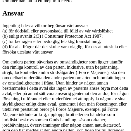
kommer bara att få ett mejl från Feefo.
Ansvar
Ingenting i dessa villkor begränsar vårt ansvar:
(a) för dödsfall eller personskada till följd av vår vårdslöshet
(b) enligt avsnitt 2(3) i Consumer Protection Act 1987;
(c) för bedrägeri eller bedräglig felaktig framställning;
(d) för alla frågor där det skulle vara olagligt för oss att utesluta eller
försöka utesluta vårt ansvar
Om endera parten påverkas av omständigheter som ligger utanför
den rimliga kontroll av den parten, inklusive, utan begränsning,
strejk, lockout eller andra stridsåtgärder (-Force Majeure-), ska den
omedelbart underrätta den andra parten om arten och omfattningen
av omständigheterna i fråga. Utan hinder av någon annan
bestämmelse i detta avtal ska ingen av parterna anses bryta mot detta
avtal, eller på annat sätt vara ansvarig gentemot den andra, för någon
försening i utförandet eller underlåtenhet att uppfylla någon av sina
skyldigheter enligt detta avtal, gentemot i den mån förseningen eller
utebliven prestation beror på Force Majeure, exempel på Force
Majeure inkluderar krig, upplopp, brott eller en händelse som
juridiskt beskrivs som en Guds handling, såsom orkaner,
jordbävningar, översvämningar eller någon annan naturkatastrof,
som den har meddelat den andra parten, och tiden för fullgörandet