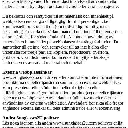
eller våra licensgivare. Du har endast tillåtelse att använda detta
material som uttryckligen godkänts av oss eller våra licensgivare.
Du bekräftar och samtycker till att materialet och innehållet på
webbplatsen endast görs tillgängligt för ditt personliga icke-
kommersiellt bruk och att du (om nödvändigt för att göra en
beställning) får ladda ner sådant material och innehåll till endast en
dators hårddisk för sådant ändamål . All annan användning av
materialet och innehållet på webbplatsen är strängt förbjuden. Du
samtycker till att inte (och samtycker till att inte hjälpa eller
underlätta för tredje part att) kopiera, reproducera, överföra,
publicera, visa, distribuera, kommersiellt utnyttja eller skapa
härledda verk av sådant material och innehåll.
Externa webbplatslänkar
www.sunglasses2u.com driver eller kontrollerar inte informationen,
produkterna och/eller tjänsterna som finns på externa webbplatser.
Vi representerar eller stöder inte heller riktigheten eller
tillförlitligheten av någon information, produkt(er) och/eller tjänster
på externa webbplatser. Användare tar fullt ansvar och risker i sin
användning av externa webbplatser. Användare bör rikta alla frågor
angående externa länkar till dess administratör eller webbansvarig.
Andra Sunglasses2U policyer
Läs noga igenom alla andra www.sunglasses2u.com policyer enligt