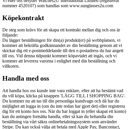
Vi eller oss betyder Watches2U International Limited (registrerat
nummer 4520107) som handlas som www.sunglasses2u.com
Köpekontrakt
De steg som krävs för att skapa ett kontrakt mellan dig och oss är
följande:
Du lägger beställningen för din(a) produkt(er) på webbplatsen, vi
kommer att bekräfta godkännandet av din beställning genom att vi
skickar dig ett e-postmeddelande till den e-postadress du har angett
till oss. Vid denna tidpunkt kommer köpavtalet att ingås, och vi
kommer att leverera varorna i enlighet med din beställning och
villkoren.
Handla med oss
Att handla hos oss kunde inte vara enklare, efter att ha bestämt vad
du vill köpa, klicka på knappen 'LÄGG TILL I SHOPPING BAG'.
Du kommer nu att tas till din personliga kundvagn och då har du
möjlighet att logga in (om du inte redan har gjort det) eller registrera
dig för ett konto hos oss. När du har loggat in (eller skapat ett konto)
kan du antingen fortsätta handla, eller så kan du behandla din
beställning via vårt säkra onlinebetalningssystem som använder
Stripe. Du kan också välja att betala med Apple Pay, Bancontact,