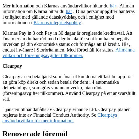
Mer information och Klarnas användarvillkor hittar du
här
. Allmän
information om Klarna hittar du
här
. Dina personuppgifter hanteras
i enlighet med gällande dataskyddslag och i enlighet med
informationen i
Klarnas integritetspolicy
.
Klarnas Pay in 3 och Pay in 30 dagar är oreglerade kreditavtal. Att
låna mer än du har råd med eller betala för sent kan ha en negativ
inverkan på din ekonomiska status och förmåga att få kredit. 18+,
endast invånare i Storbritannien. Med förbehåll för status.
Allmänna
villkor och förseningsavgifter tillkommer.
Clearpay
Clearpay är en betaltjänst som lånar ut kunderna ett fast belopp för
att göra köp direkt och sedan betala för dem i 4 automatiska
delbetalningar, som görs varannan vecka, utan ränta
(förseningsavgifter tillkommer). Använd Clearpay på ett ansvarsfullt
sätt.
Tjänsten tillhandahålls av Clearpay Finance Ltd. Clearpay-planer
regleras inte av Financial Conduct Authority. Se
Clearpays
användarvillkor för mer information.
Renoverade föremål