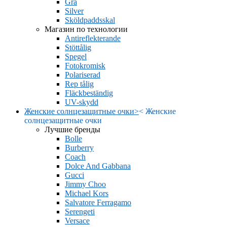
Grå
Silver
Sköldpaddsskal
Магазин по технологии
Antireflekterande
Stöttålig
Spegel
Fotokromisk
Polariserad
Rep tålig
Fläckbeständig
UV-skydd
Женские солнцезащитные очки
>
<
Женские
солнцезащитные очки
Лучшие бренды
Bolle
Burberry
Coach
Dolce And Gabbana
Gucci
Jimmy Choo
Michael Kors
Salvatore Ferragamo
Serengeti
Versace