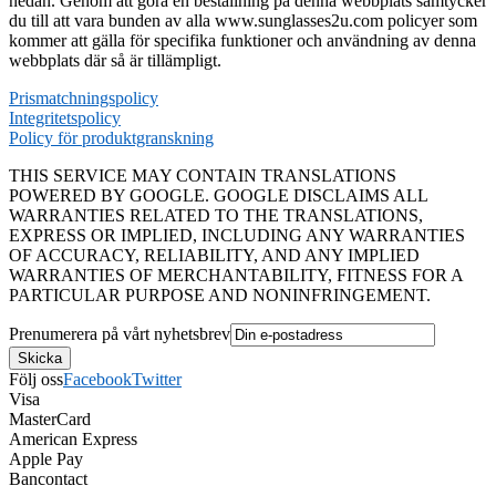
nedan. Genom att göra en beställning på denna webbplats samtycker
du till att vara bunden av alla www.sunglasses2u.com policyer som
kommer att gälla för specifika funktioner och användning av denna
webbplats där så är tillämpligt.
Prismatchningspolicy
Integritetspolicy
Policy för produktgranskning
THIS SERVICE MAY CONTAIN TRANSLATIONS
POWERED BY GOOGLE. GOOGLE DISCLAIMS ALL
WARRANTIES RELATED TO THE TRANSLATIONS,
EXPRESS OR IMPLIED, INCLUDING ANY WARRANTIES
OF ACCURACY, RELIABILITY, AND ANY IMPLIED
WARRANTIES OF MERCHANTABILITY, FITNESS FOR A
PARTICULAR PURPOSE AND NONINFRINGEMENT.
Prenumerera på vårt nyhetsbrev
Följ oss
Facebook
Twitter
Visa
MasterCard
American Express
Apple Pay
Bancontact