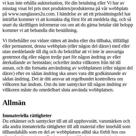
vi kan inte erhålla auktorisation, för din betalning eller Vi har av
misstag visat fel pris mot produkten/produkterna på vår webbplats
på www.sunglasses2u.com. I händelse av att ett prissättningsfel har
inträffat kommer vi att kontakta dig först för att meddela dig, och så
snart du skriftligen informerar oss om att du gärna betalar rätt belopp
kommer vi att behandla din beställning.
Vi förbehåller oss vidare rätten att ändra eller dra tillbaka, tillfälligt
eller permanent, denna webbplats (eller någon del därav) med eller
utan meddelande till dig och du bekräftar att vi inte är ansvariga
gentemot dig eller någon tredje part för någon ändring av eller
återkallande av hemsidan; och/eller ändra villkoren från tid till
annan, och din fortsatta användning av webbplatsen (eller någon del
därav) efter en sådan ändring ska anses vara ditt godkännande av
sådan ändring. Det är ditt ansvar att regelbundet kontrollera om
villkoren har ändrats. Om du inte samtycker till någon ändring av
villkoren måste du omedelbart sluta använda webbplatsen.
Allmän
Immateriella rättigheter
Du erkänner och samtycker till att all upphovsrätt, varumärken och
alla andra immateriella rättigheter till allt material eller innehåll som
tillhandahålls som en del av webbplatsen alltid ska förbli hos oss