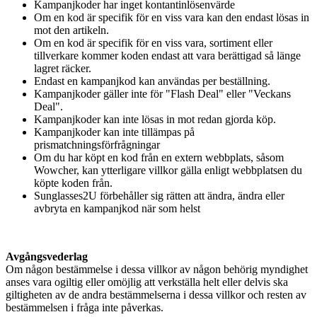
Kampanjkoder har inget kontantinlösenvärde
Om en kod är specifik för en viss vara kan den endast lösas in
mot den artikeln.
Om en kod är specifik för en viss vara, sortiment eller
tillverkare kommer koden endast att vara berättigad så länge
lagret räcker.
Endast en kampanjkod kan användas per beställning.
Kampanjkoder gäller inte för "Flash Deal" eller "Veckans
Deal".
Kampanjkoder kan inte lösas in mot redan gjorda köp.
Kampanjkoder kan inte tillämpas på
prismatchningsförfrågningar
Om du har köpt en kod från en extern webbplats, såsom
Wowcher, kan ytterligare villkor gälla enligt webbplatsen du
köpte koden från.
Sunglasses2U förbehåller sig rätten att ändra, ändra eller
avbryta en kampanjkod när som helst
Avgångsvederlag
Om någon bestämmelse i dessa villkor av någon behörig myndighet
anses vara ogiltig eller omöjlig att verkställa helt eller delvis ska
giltigheten av de andra bestämmelserna i dessa villkor och resten av
bestämmelsen i fråga inte påverkas.