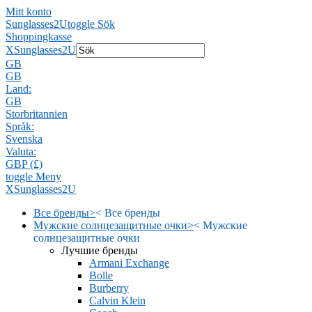
Mitt konto
Sunglasses2U
toggle Sök
Shoppingkasse
X
Sunglasses2U
GB
GB
Land:
GB
Storbritannien
Språk:
Svenska
Valuta:
GBP (£)
toggle Meny
X
Sunglasses2U
Все бренды
>
<
Все бренды
Мужские солнцезащитные очки
>
<
Мужские
солнцезащитные очки
Лучшие бренды
Armani Exchange
Bolle
Burberry
Calvin Klein