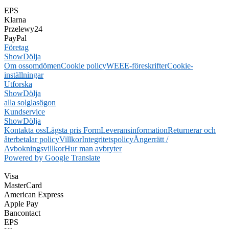
EPS
Klarna
Przelewy24
PayPal
Företag
Show
Dölja
Om oss
omdömen
Cookie policy
WEEE-föreskrifter
Cookie-
inställningar
Utforska
Show
Dölja
alla solglasögon
Kundservice
Show
Dölja
Kontakta oss
Lägsta pris Form
Leveransinformation
Returnerar och
återbetalar policy
Villkor
Integritetspolicy
Ångerrätt /
Avbokningsvillkor
Hur man avbryter
Powered by Google Translate
Visa
MasterCard
American Express
Apple Pay
Bancontact
EPS