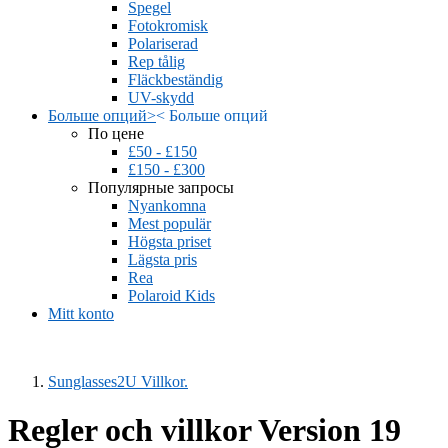
Spegel
Fotokromisk
Polariserad
Rep tålig
Fläckbeständig
UV-skydd
Больше опций
>
<
Больше опций
По цене
£50 - £150
£150 - £300
Популярные запросы
Nyankomna
Mest populär
Högsta priset
Lägsta pris
Rea
Polaroid Kids
Mitt konto
Sunglasses2U Villkor.
Regler och villkor Version 19