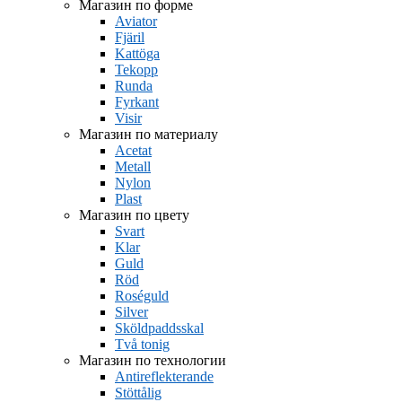
Магазин по форме
Aviator
Fjäril
Kattöga
Tekopp
Runda
Fyrkant
Visir
Магазин по материалу
Acetat
Metall
Nylon
Plast
Магазин по цвету
Svart
Klar
Guld
Röd
Roséguld
Silver
Sköldpaddsskal
Två tonig
Магазин по технологии
Antireflekterande
Stöttålig