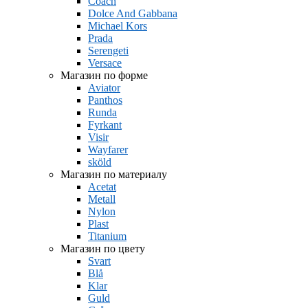
Coach
Dolce And Gabbana
Michael Kors
Prada
Serengeti
Versace
Магазин по форме
Aviator
Panthos
Runda
Fyrkant
Visir
Wayfarer
sköld
Магазин по материалу
Acetat
Metall
Nylon
Plast
Titanium
Магазин по цвету
Svart
Blå
Klar
Guld