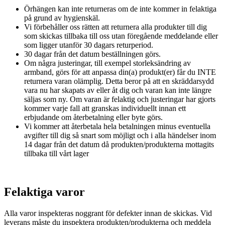
Örhängen kan inte returneras om de inte kommer in felaktiga
på grund av hygienskäl.
Vi förbehåller oss rätten att returnera alla produkter till dig
som skickas tillbaka till oss utan föregående meddelande eller
som ligger utanför 30 dagars returperiod.
30 dagar från det datum beställningen görs.
Om några justeringar, till exempel storleksändring av
armband, görs för att anpassa din(a) produkt(er) får du INTE
returnera varan olämplig. Detta beror på att en skräddarsydd
vara nu har skapats av eller åt dig och varan kan inte längre
säljas som ny. Om varan är felaktig och justeringar har gjorts
kommer varje fall att granskas individuellt innan ett
erbjudande om återbetalning eller byte görs.
Vi kommer att återbetala hela betalningen minus eventuella
avgifter till dig så snart som möjligt och i alla händelser inom
14 dagar från det datum då produkten/produkterna mottagits
tillbaka till vårt lager
Felaktiga varor
Alla varor inspekteras noggrant för defekter innan de skickas. Vid
leverans måste du inspektera produkten/produkterna och meddela