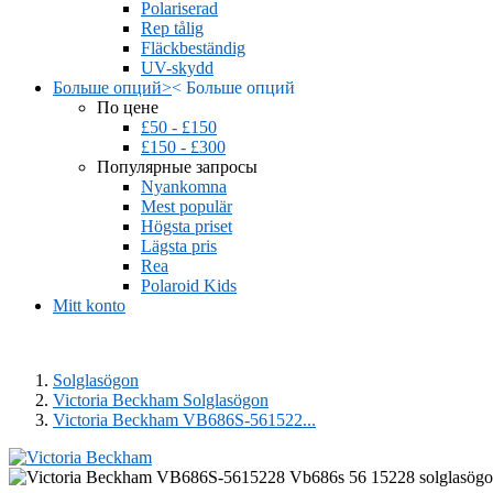
Polariserad
Rep tålig
Fläckbeständig
UV-skydd
Больше опций
>
<
Больше опций
По цене
£50 - £150
£150 - £300
Популярные запросы
Nyankomna
Mest populär
Högsta priset
Lägsta pris
Rea
Polaroid Kids
Mitt konto
Solglasögon
Victoria Beckham Solglasögon
Victoria Beckham VB686S-561522...