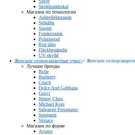
Silver
Sköldpaddsskal
Магазин по технологии
Antireflekterande
Stöttålig
Spegel
Fotokromisk
Polariserad
Rep tålig
Fläckbeständig
UV-skydd
Женские солнцезащитные очки
>
<
Женские солнцезащитн
Лучшие бренды
Bolle
Burberry
Coach
Dolce And Gabbana
Gucci
Jimmy Choo
Michael Kors
Salvatore Ferragamo
Serengeti
Versace
Магазин по форме
Aviator