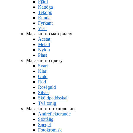
Fjäril
Kattöga
Tekopp
Runda
Fyrkant
Visir
Магазин по материалу
Acetat
Metall
Nylon
Plast
Магазин по цвету
Svart
Klar
Guld
Röd
Roséguld
Silver
Sköldpaddsskal
Två tonig
Магазин по технологии
Antireflekterande
Stöttålig
Spegel
Fotokromisk