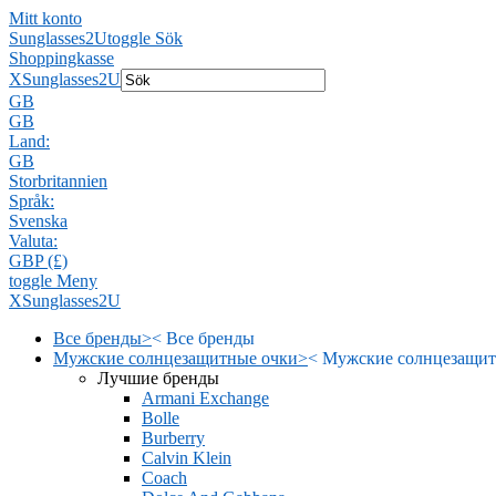
Mitt konto
Sunglasses2U
toggle Sök
Shoppingkasse
X
Sunglasses2U
GB
GB
Land:
GB
Storbritannien
Språk:
Svenska
Valuta:
GBP (£)
toggle Meny
X
Sunglasses2U
Все бренды
>
<
Все бренды
Мужские солнцезащитные очки
>
<
Мужские солнцезащит
Лучшие бренды
Armani Exchange
Bolle
Burberry
Calvin Klein
Coach