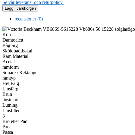
Se vår leverans- och returpolicy.
recensioner (0)
+
Kön
Damtoalett
Bågfärg
Sköldpaddsskal
Ram Material
Acetat
ramform
Square / Rektangel
ramtyp
Hel Fälg
Linsfärg
Brun
linsteknik
Lutning
Linsfilter
3
Bro eller Pad
Bro
Passa