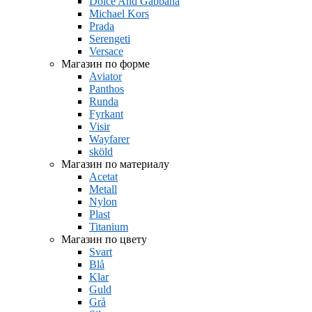
Dolce And Gabbana
Michael Kors
Prada
Serengeti
Versace
Магазин по форме
Aviator
Panthos
Runda
Fyrkant
Visir
Wayfarer
sköld
Магазин по материалу
Acetat
Metall
Nylon
Plast
Titanium
Магазин по цвету
Svart
Blå
Klar
Guld
Grå