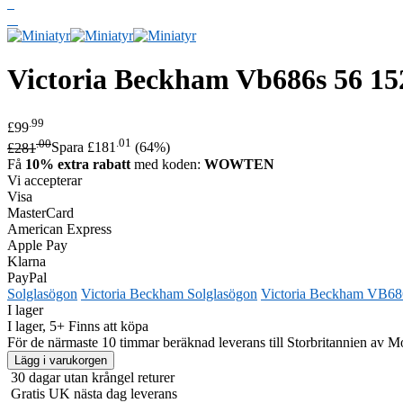
Victoria Beckham
Vb686s 56 15
.99
£99
.00
.01
£281
Spara £181
(64%)
Få
10% extra rabatt
med koden:
WOWTEN
Vi accepterar
Visa
MasterCard
American Express
Apple Pay
Klarna
PayPal
Solglasögon
Victoria Beckham Solglasögon
Victoria Beckham VB68
I lager
I lager, 5+ Finns att köpa
För de närmaste 10 timmar beräknad leverans till Storbritannien av
30 dagar utan krångel returer
Gratis UK nästa dag leverans