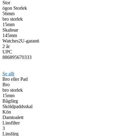
Stor
ögon Storlek
56mm
bro storlek
15mm
Skalmar
145mm
Watches2U-garanti
2 år
UPC
886895670333
Se allt
Bro eller Pad
Bro
bro storlek
15mm
Bågfärg
Sköldpaddsskal
Kön
Damtoalett
Linsfilter
3
Linsfärg