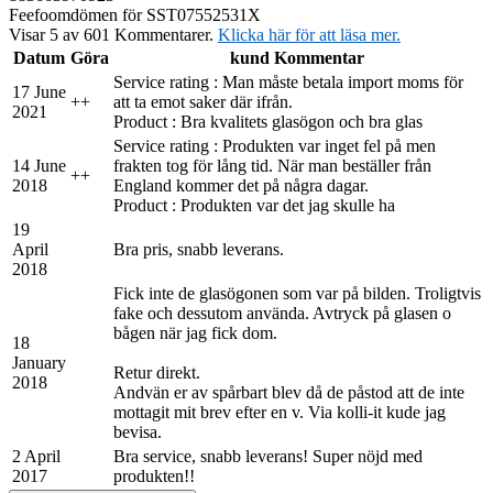
Feefo
omdömen för SST07552531X
Visar 5 av 601 Kommentarer.
Klicka här för att läsa mer.
Datum
Göra
kund Kommentar
Service rating : Man måste betala import moms för
17 June
+
+
att ta emot saker där ifrån.
2021
Product : Bra kvalitets glasögon och bra glas
Service rating : Produkten var inget fel på men
14 June
frakten tog för lång tid. När man beställer från
+
+
2018
England kommer det på några dagar.
Product : Produkten var det jag skulle ha
19
April
Bra pris, snabb leverans.
2018
Fick inte de glasögonen som var på bilden. Troligtvis
fake och dessutom använda. Avtryck på glasen o
bågen när jag fick dom.
18
January
Retur direkt.
2018
Andvän er av spårbart blev då de påstod att de inte
mottagit mit brev efter en v. Via kolli-it kude jag
bevisa.
2 April
Bra service, snabb leverans! Super nöjd med
2017
produkten!!