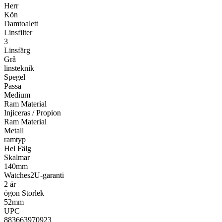
Herr
Kön
Damtoalett
Linsfilter
3
Linsfärg
Grå
linsteknik
Spegel
Passa
Medium
Ram Material
Injiceras / Propion
Ram Material
Metall
ramtyp
Hel Fälg
Skalmar
140mm
Watches2U-garanti
2 år
ögon Storlek
52mm
UPC
883663970923