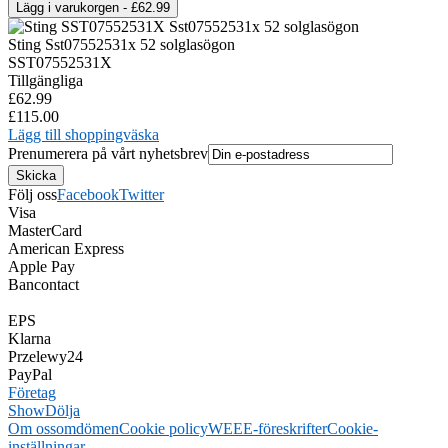
Sting Sst07552531x 52 solglasögon
SST07552531X
Tillgängliga
£62.99
£115.00
Lägg till shoppingväska
Prenumerera på vårt nyhetsbrev
Följ oss
Facebook
Twitter
Visa
MasterCard
American Express
Apple Pay
Bancontact
EPS
Klarna
Przelewy24
PayPal
Företag
Show
Dölja
Om oss
omdömen
Cookie policy
WEEE-föreskrifter
Cookie-
inställningar