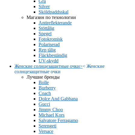
Grå
Silver
Sköldpaddsskal
Магазин по технологии
Antireflekterande
Stöttålig
Spegel
Fotokromisk
Polariserad
Rep tålig
Fläckbeständig
UV-skydd
Женские солнцезащитные очки
>
<
Женские
солнцезащитные очки
Лучшие бренды
Bolle
Burberry
Coach
Dolce And Gabbana
Gucci
Jimmy Choo
Michael Kors
Salvatore Ferragamo
Serengeti
Versace