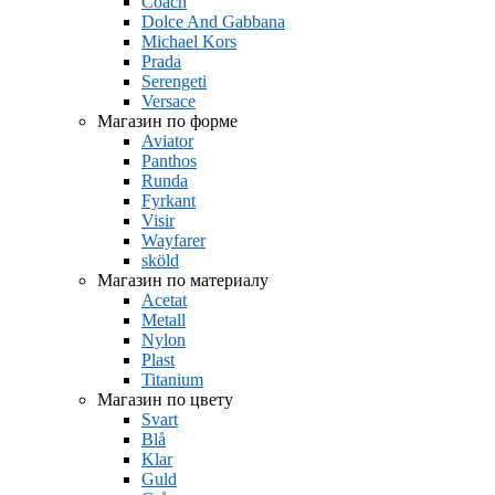
Coach
Dolce And Gabbana
Michael Kors
Prada
Serengeti
Versace
Магазин по форме
Aviator
Panthos
Runda
Fyrkant
Visir
Wayfarer
sköld
Магазин по материалу
Acetat
Metall
Nylon
Plast
Titanium
Магазин по цвету
Svart
Blå
Klar
Guld