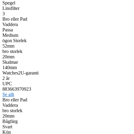
Spegel
Linsfilter
3
Bro eller Pad
Vaddera
Passa
Medium
ögon Storlek
52mm
bro storlek
20mm
Skalmar
140mm
Watches2U-garanti
2 år
UPC
883663970923
Se allt
Bro eller Pad
Vaddera
bro storlek
20mm
Bågfärg
Svart
Kön