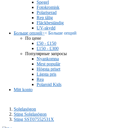
Spegel
Fotokromisk
Polariserad
Rep tålig
Fläckbeständig
UV-skydd
Больше опций
>
<
Больше опций
По цене
£50 - £150
£150 - £300
Популярные запросы
Nyankomna
Mest populär
Högsta priset
Lägsta pris
Rea
Polaroid Kids
Mitt konto
Solglasögon
Sting Solglasögon
Sting SST07552531X