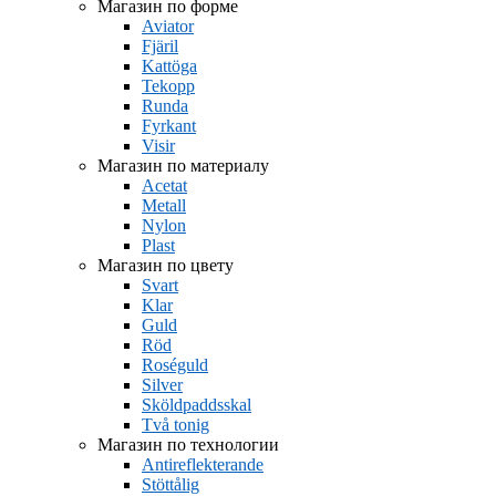
Магазин по форме
Aviator
Fjäril
Kattöga
Tekopp
Runda
Fyrkant
Visir
Магазин по материалу
Acetat
Metall
Nylon
Plast
Магазин по цвету
Svart
Klar
Guld
Röd
Roséguld
Silver
Sköldpaddsskal
Två tonig
Магазин по технологии
Antireflekterande
Stöttålig