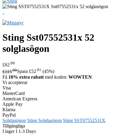
Sting
Sst07552531x 52
solglasögon
.99
£62
.00
.01
£115
Spara £52
(45%)
Få
10% extra rabatt
med koden:
WOWTEN
Vi accepterar
Visa
MasterCard
American Express
Apple Pay
Klarna
PayPal
Solglasögon
Sting Solglasögon
Sting SST07552531X
Tillgängliga
I lager I 1-3 Days