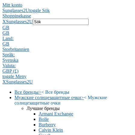
Mitt konto
Sunglasses2U
toggle Sök
Shoppingkasse
X
Sunglasses2U
GB
GB
Land:
GB
Storbritannien
Språk:
Svenska
Valuta:
GBP (£)
toggle Meny
X
Sunglasses2U
Все бренды
>
<
Все бренды
Мужские солнцезащитные очки
>
<
Мужские
солнцезащитные очки
Лучшие бренды
Armani Exchange
Bolle
Burberry
Calvin Klein