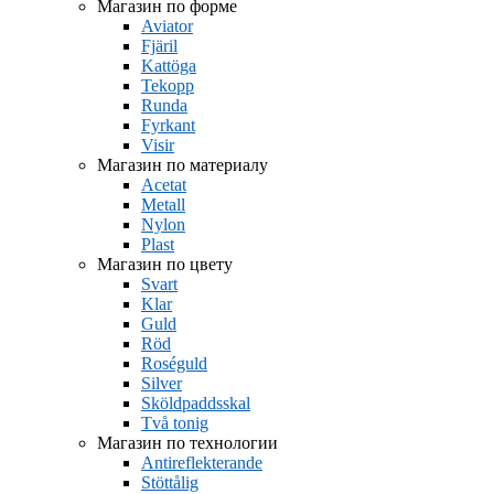
Магазин по форме
Aviator
Fjäril
Kattöga
Tekopp
Runda
Fyrkant
Visir
Магазин по материалу
Acetat
Metall
Nylon
Plast
Магазин по цвету
Svart
Klar
Guld
Röd
Roséguld
Silver
Sköldpaddsskal
Två tonig
Магазин по технологии
Antireflekterande
Stöttålig