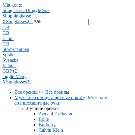
Mitt konto
Sunglasses2U
toggle Sök
Shoppingkasse
X
Sunglasses2U
GB
GB
Land:
GB
Storbritannien
Språk:
Svenska
Valuta:
GBP (£)
toggle Meny
X
Sunglasses2U
Все бренды
>
<
Все бренды
Мужские солнцезащитные очки
>
<
Мужские
солнцезащитные очки
Лучшие бренды
Armani Exchange
Bolle
Burberry
Calvin Klein