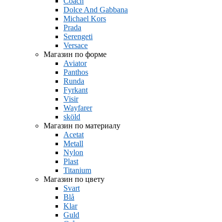
Coach
Dolce And Gabbana
Michael Kors
Prada
Serengeti
Versace
Магазин по форме
Aviator
Panthos
Runda
Fyrkant
Visir
Wayfarer
sköld
Магазин по материалу
Acetat
Metall
Nylon
Plast
Titanium
Магазин по цвету
Svart
Blå
Klar
Guld