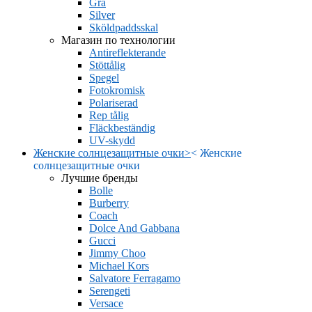
Grå
Silver
Sköldpaddsskal
Магазин по технологии
Antireflekterande
Stöttålig
Spegel
Fotokromisk
Polariserad
Rep tålig
Fläckbeständig
UV-skydd
Женские солнцезащитные очки
>
<
Женские
солнцезащитные очки
Лучшие бренды
Bolle
Burberry
Coach
Dolce And Gabbana
Gucci
Jimmy Choo
Michael Kors
Salvatore Ferragamo
Serengeti
Versace