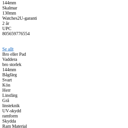
144mm
Skalmar
130mm
Watches2U-garanti
2 år
UPC
805659776554
Se allt
Bro eller Pad
Vaddera
bro storlek
144mm
Bågfärg
Svart
Kön
Herr
Linsfärg
Grå
linsteknik
UV-skydd
ramform
Skydda
Ram Material