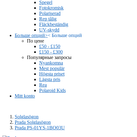
Spegel
Fotokromisk
Polariserad
Rep tålig
Fläckbeständig
UV-skydd
Больше опций
>
<
Больше опций
По цене
£50 - £150
£150 - £300
Популярные запросы
Nyankomna
Mest populär
Högsta priset
Lägsta pris
Rea
Polaroid Kids
Mitt konto
Solglasögon
Prada Solglasögon
Prada PS-01YS-1BO03U