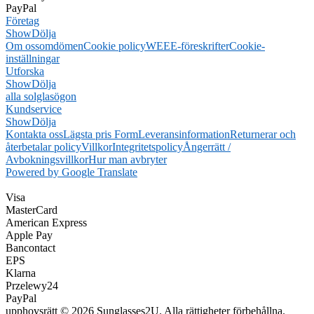
PayPal
Företag
Show
Dölja
Om oss
omdömen
Cookie policy
WEEE-föreskrifter
Cookie-
inställningar
Utforska
Show
Dölja
alla solglasögon
Kundservice
Show
Dölja
Kontakta oss
Lägsta pris Form
Leveransinformation
Returnerar och
återbetalar policy
Villkor
Integritetspolicy
Ångerrätt /
Avbokningsvillkor
Hur man avbryter
Powered by Google Translate
Visa
MasterCard
American Express
Apple Pay
Bancontact
EPS
Klarna
Przelewy24
PayPal
upphovsrätt © 2026 Sunglasses2U. Alla rättigheter förbehållna.