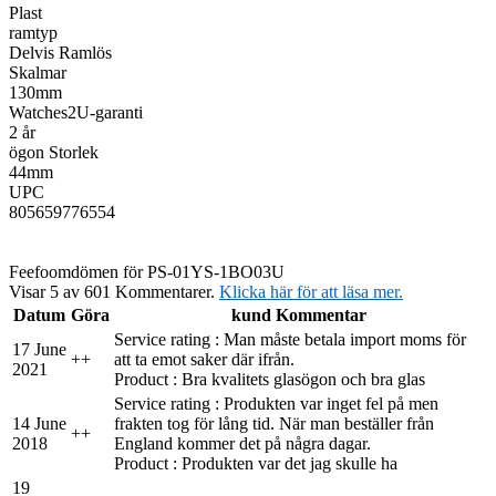
Plast
ramtyp
Delvis Ramlös
Skalmar
130mm
Watches2U-garanti
2 år
ögon Storlek
44mm
UPC
805659776554
Feefo
omdömen för PS-01YS-1BO03U
Visar 5 av 601 Kommentarer.
Klicka här för att läsa mer.
Datum
Göra
kund Kommentar
Service rating : Man måste betala import moms för
17 June
+
+
att ta emot saker där ifrån.
2021
Product : Bra kvalitets glasögon och bra glas
Service rating : Produkten var inget fel på men
14 June
frakten tog för lång tid. När man beställer från
+
+
2018
England kommer det på några dagar.
Product : Produkten var det jag skulle ha
19