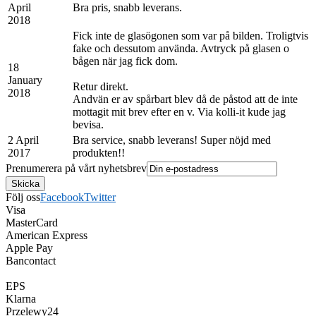
April
Bra pris, snabb leverans.
2018
Fick inte de glasögonen som var på bilden. Troligtvis
fake och dessutom använda. Avtryck på glasen o
bågen när jag fick dom.
18
January
Retur direkt.
2018
Andvän er av spårbart blev då de påstod att de inte
mottagit mit brev efter en v. Via kolli-it kude jag
bevisa.
2 April
Bra service, snabb leverans! Super nöjd med
2017
produkten!!
Prenumerera på vårt nyhetsbrev
Följ oss
Facebook
Twitter
Visa
MasterCard
American Express
Apple Pay
Bancontact
EPS
Klarna
Przelewy24