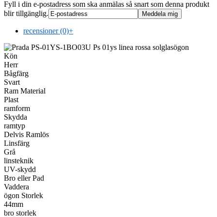
Fyll i din e-postadress som ska anmälas så snart som denna produkt
blir tillgänglig.
recensioner (0)
+
Kön
Herr
Bågfärg
Svart
Ram Material
Plast
ramform
Skydda
ramtyp
Delvis Ramlös
Linsfärg
Grå
linsteknik
UV-skydd
Bro eller Pad
Vaddera
ögon Storlek
44mm
bro storlek