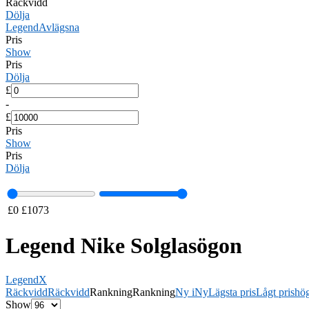
Räckvidd
Dölja
Legend
Avlägsna
Pris
Show
Pris
Dölja
£
-
£
Pris
Show
Pris
Dölja
£
0
£
1073
Legend Nike Solglasögon
Legend
X
Räckvidd
Räckvidd
Rankning
Rankning
Ny i
Ny
Lägsta pris
Lågt pris
hög
Show