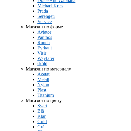
Dolce And Gabbana
Michael Kors
Prada
Serengeti
Versace
Магазин по форме
Aviator
Panthos
Runda
Fyrkant
Visir
Wayfarer
sköld
Магазин по материалу
Acetat
Metall
Nylon
Plast
Titanium
Магазин по цвету
Svart
Blå
Klar
Guld
Grå