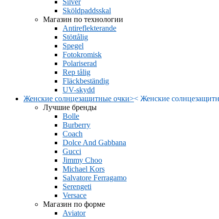
Silver
Sköldpaddsskal
Магазин по технологии
Antireflekterande
Stöttålig
Spegel
Fotokromisk
Polariserad
Rep tålig
Fläckbeständig
UV-skydd
Женские солнцезащитные очки
>
<
Женские солнцезащитн
Лучшие бренды
Bolle
Burberry
Coach
Dolce And Gabbana
Gucci
Jimmy Choo
Michael Kors
Salvatore Ferragamo
Serengeti
Versace
Магазин по форме
Aviator