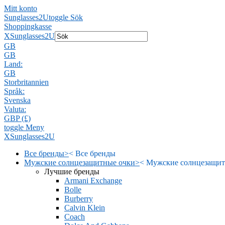
Mitt konto
Sunglasses2U
toggle Sök
Shoppingkasse
X
Sunglasses2U
GB
GB
Land:
GB
Storbritannien
Språk:
Svenska
Valuta:
GBP (£)
toggle Meny
X
Sunglasses2U
Все бренды
>
<
Все бренды
Мужские солнцезащитные очки
>
<
Мужские солнцезащит
Лучшие бренды
Armani Exchange
Bolle
Burberry
Calvin Klein
Coach