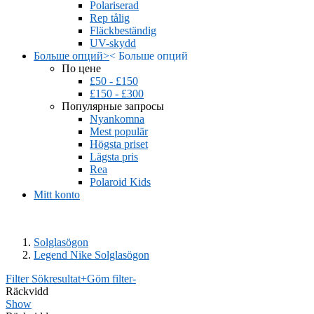
Polariserad
Rep tålig
Fläckbeständig
UV-skydd
Больше опций
>
<
Больше опций
По цене
£50 - £150
£150 - £300
Популярные запросы
Nyankomna
Mest populär
Högsta priset
Lägsta pris
Rea
Polaroid Kids
Mitt konto
Solglasögon
Legend Nike Solglasögon
Filter Sökresultat
+
Göm filter
-
Räckvidd
Show