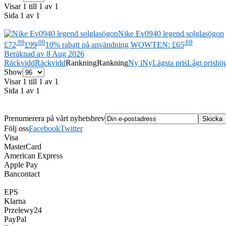
Visar 1 till 1 av 1
Sida 1 av 1
Nike
Ev0940 legend solglasögon
.99
.00
.69
£72
£99
10% rabatt på användning WOWTEN: £65
Beräknad av 8 Aug 2026
Räckvidd
Räckvidd
Rankning
Rankning
Ny i
Ny
Lägsta pris
Lågt pris
hög
Show
Visar 1 till 1 av 1
Sida 1 av 1
Prenumerera på vårt nyhetsbrev
Följ oss
Facebook
Twitter
Visa
MasterCard
American Express
Apple Pay
Bancontact
EPS
Klarna
Przelewy24
PayPal