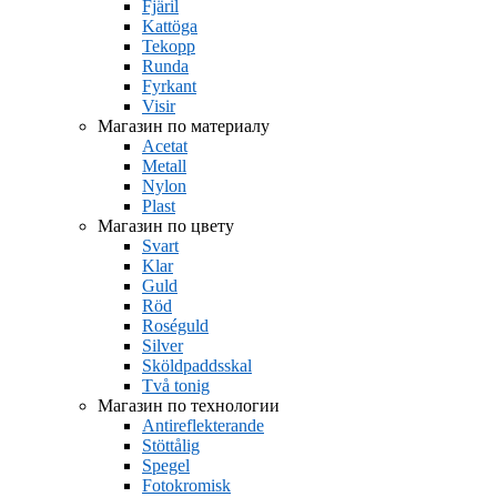
Fjäril
Kattöga
Tekopp
Runda
Fyrkant
Visir
Магазин по материалу
Acetat
Metall
Nylon
Plast
Магазин по цвету
Svart
Klar
Guld
Röd
Roséguld
Silver
Sköldpaddsskal
Två tonig
Магазин по технологии
Antireflekterande
Stöttålig
Spegel
Fotokromisk