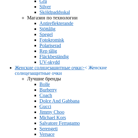
Grå
Silver
Sköldpaddsskal
Магазин по технологии
Antireflekterande
Stöttålig
Spegel
Fotokromisk
Polariserad
Rep tålig
Fläckbeständig
UV-skydd
Женские солнцезащитные очки
>
<
Женские
солнцезащитные очки
Лучшие бренды
Bolle
Burberry
Coach
Dolce And Gabbana
Gucci
Jimmy Choo
Michael Kors
Salvatore Ferragamo
Serengeti
Versace