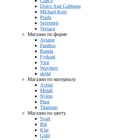
Coach
Dolce And Gabbana
Michael Kors
Prada
Serengeti
Versace
Магазин по форме
Aviator
Panthos
Runda
Fyrkant
Visir
Wayfarer
sköld
Магазин по материалу
Acetat
Metall
Nylon
Plast
Titanium
Магазин по цвету
Svart
Blå
Klar
Guld