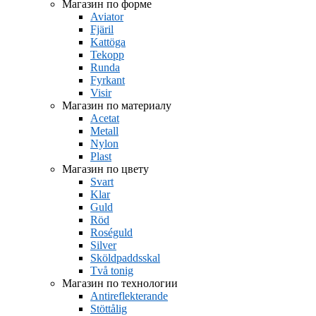
Магазин по форме
Aviator
Fjäril
Kattöga
Tekopp
Runda
Fyrkant
Visir
Магазин по материалу
Acetat
Metall
Nylon
Plast
Магазин по цвету
Svart
Klar
Guld
Röd
Roséguld
Silver
Sköldpaddsskal
Två tonig
Магазин по технологии
Antireflekterande
Stöttålig