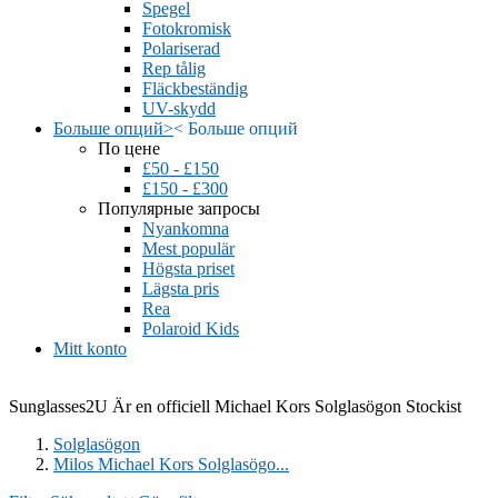
Spegel
Fotokromisk
Polariserad
Rep tålig
Fläckbeständig
UV-skydd
Больше опций
>
<
Больше опций
По цене
£50 - £150
£150 - £300
Популярные запросы
Nyankomna
Mest populär
Högsta priset
Lägsta pris
Rea
Polaroid Kids
Mitt konto
Sunglasses2U Är en officiell Michael Kors Solglasögon Stockist
Solglasögon
Milos Michael Kors Solglasögo...