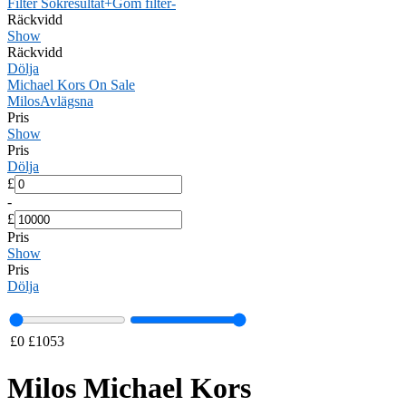
Filter Sökresultat
+
Göm filter
-
Räckvidd
Show
Räckvidd
Dölja
Michael Kors On Sale
Milos
Avlägsna
Pris
Show
Pris
Dölja
£
-
£
Pris
Show
Pris
Dölja
£
0
£
1053
Milos Michael Kors