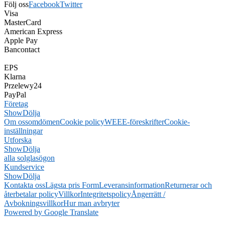
Följ oss
Facebook
Twitter
Visa
MasterCard
American Express
Apple Pay
Bancontact
EPS
Klarna
Przelewy24
PayPal
Företag
Show
Dölja
Om oss
omdömen
Cookie policy
WEEE-föreskrifter
Cookie-
inställningar
Utforska
Show
Dölja
alla solglasögon
Kundservice
Show
Dölja
Kontakta oss
Lägsta pris Form
Leveransinformation
Returnerar och
återbetalar policy
Villkor
Integritetspolicy
Ångerrätt /
Avbokningsvillkor
Hur man avbryter
Powered by Google Translate