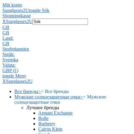
Mitt konto
Sunglasses2U
toggle Sök
Shoppingkasse
X
Sunglasses2U
GB
GB
Land:
GB
Storbritannien
Språk:
Svenska
Valuta:
GBP (£)
toggle Meny
X
Sunglasses2U
Все бренды
>
<
Все бренды
Мужские солнцезащитные очки
>
<
Мужские
солнцезащитные очки
Лучшие бренды
Armani Exchange
Bolle
Burberry
Calvin Klein