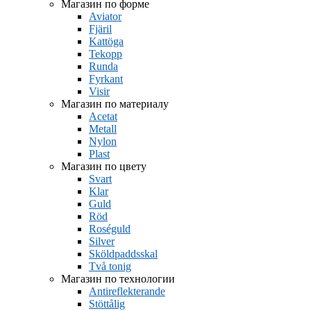
Магазин по форме
Aviator
Fjäril
Kattöga
Tekopp
Runda
Fyrkant
Visir
Магазин по материалу
Acetat
Metall
Nylon
Plast
Магазин по цвету
Svart
Klar
Guld
Röd
Roséguld
Silver
Sköldpaddsskal
Två tonig
Магазин по технологии
Antireflekterande
Stöttålig