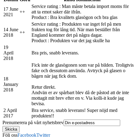
Service rating : Man måste betala import moms för
17 June
+
+
att ta emot saker där ifrån.
2021
Product : Bra kvalitets glasögon och bra glas
Service rating : Produkten var inget fel på men
14 June
frakten tog för lång tid. När man beställer från
+
+
2018
England kommer det på några dagar.
Product : Produkten var det jag skulle ha
19
April
Bra pris, snabb leverans.
2018
Fick inte de glasögonen som var på bilden. Troligtvis
fake och dessutom använda. Avtryck på glasen o
bågen när jag fick dom.
18
January
Retur direkt.
2018
Andvän er av spårbart blev då de påstod att de inte
mottagit mit brev efter en v. Via kolli-it kude jag
bevisa.
2 April
Bra service, snabb leverans! Super nöjd med
2017
produkten!!
Prenumerera på vårt nyhetsbrev
Följ oss
Facebook
Twitter