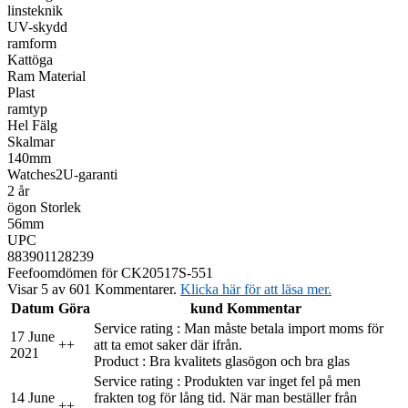
linsteknik
UV-skydd
ramform
Kattöga
Ram Material
Plast
ramtyp
Hel Fälg
Skalmar
140mm
Watches2U-garanti
2 år
ögon Storlek
56mm
UPC
883901128239
Feefo
omdömen för CK20517S-551
Visar 5 av 601 Kommentarer.
Klicka här för att läsa mer.
Datum
Göra
kund Kommentar
Service rating : Man måste betala import moms för
17 June
+
+
att ta emot saker där ifrån.
2021
Product : Bra kvalitets glasögon och bra glas
Service rating : Produkten var inget fel på men
14 June
frakten tog för lång tid. När man beställer från
+
+