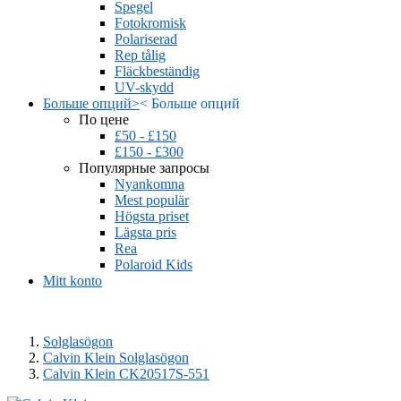
Spegel
Fotokromisk
Polariserad
Rep tålig
Fläckbeständig
UV-skydd
Больше опций
>
<
Больше опций
По цене
£50 - £150
£150 - £300
Популярные запросы
Nyankomna
Mest populär
Högsta priset
Lägsta pris
Rea
Polaroid Kids
Mitt konto
Solglasögon
Calvin Klein Solglasögon
Calvin Klein CK20517S-551