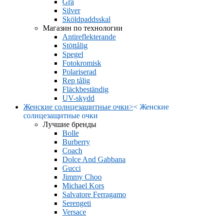
Grå
Silver
Sköldpaddsskal
Магазин по технологии
Antireflekterande
Stöttålig
Spegel
Fotokromisk
Polariserad
Rep tålig
Fläckbeständig
UV-skydd
Женские солнцезащитные очки
>
<
Женские
солнцезащитные очки
Лучшие бренды
Bolle
Burberry
Coach
Dolce And Gabbana
Gucci
Jimmy Choo
Michael Kors
Salvatore Ferragamo
Serengeti
Versace