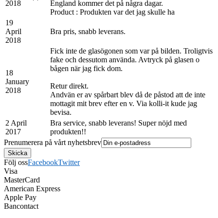
2018
England kommer det på några dagar.
Product : Produkten var det jag skulle ha
19
April
Bra pris, snabb leverans.
2018
Fick inte de glasögonen som var på bilden. Troligtvis
fake och dessutom använda. Avtryck på glasen o
bågen när jag fick dom.
18
January
Retur direkt.
2018
Andvän er av spårbart blev då de påstod att de inte
mottagit mit brev efter en v. Via kolli-it kude jag
bevisa.
2 April
Bra service, snabb leverans! Super nöjd med
2017
produkten!!
Prenumerera på vårt nyhetsbrev
Följ oss
Facebook
Twitter
Visa
MasterCard
American Express
Apple Pay
Bancontact