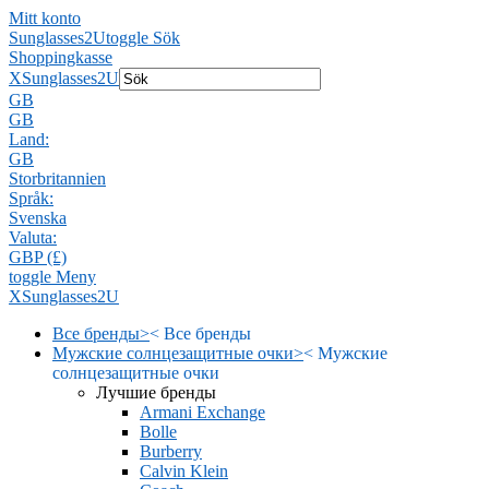
Mitt konto
Sunglasses2U
toggle Sök
Shoppingkasse
X
Sunglasses2U
GB
GB
Land:
GB
Storbritannien
Språk:
Svenska
Valuta:
GBP (£)
toggle Meny
X
Sunglasses2U
Все бренды
>
<
Все бренды
Мужские солнцезащитные очки
>
<
Мужские
солнцезащитные очки
Лучшие бренды
Armani Exchange
Bolle
Burberry
Calvin Klein