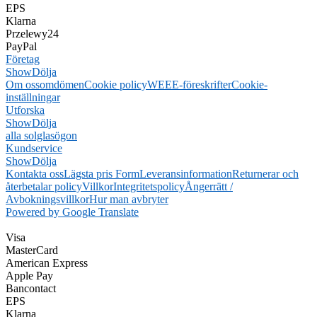
EPS
Klarna
Przelewy24
PayPal
Företag
Show
Dölja
Om oss
omdömen
Cookie policy
WEEE-föreskrifter
Cookie-
inställningar
Utforska
Show
Dölja
alla solglasögon
Kundservice
Show
Dölja
Kontakta oss
Lägsta pris Form
Leveransinformation
Returnerar och
återbetalar policy
Villkor
Integritetspolicy
Ångerrätt /
Avbokningsvillkor
Hur man avbryter
Powered by Google Translate
Visa
MasterCard
American Express
Apple Pay
Bancontact
EPS
Klarna