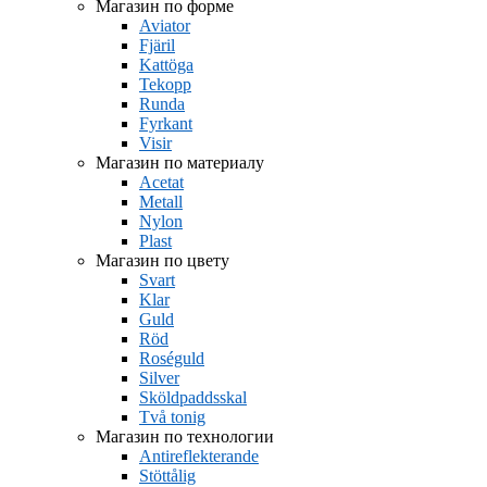
Магазин по форме
Aviator
Fjäril
Kattöga
Tekopp
Runda
Fyrkant
Visir
Магазин по материалу
Acetat
Metall
Nylon
Plast
Магазин по цвету
Svart
Klar
Guld
Röd
Roséguld
Silver
Sköldpaddsskal
Två tonig
Магазин по технологии
Antireflekterande
Stöttålig