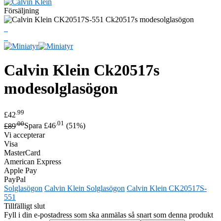
Försäljning
Calvin Klein
Ck20517s
modesolglasögon
.99
£42
.00
.01
£89
Spara £46
(51%)
Vi accepterar
Visa
MasterCard
American Express
Apple Pay
PayPal
Solglasögon
Calvin Klein Solglasögon
Calvin Klein CK20517S-
551
Tillfälligt slut
Fyll i din e-postadress som ska anmälas så snart som denna produkt