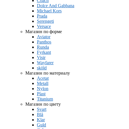
Coach
Dolce And Gabbana
Michael Kors
Prada
Serengeti
Versace
Магазин по форме
Aviator
Panthos
Runda
Fyrkant
Visir
Wayfarer
sköld
Магазин по материалу
Acetat
Metall
Nylon
Plast
Titanium
Магазин по цвету
Svart
Blå
Klar
Guld