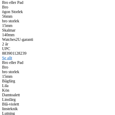
Bro eller Pad
Bro
ögon Storlek
56mm
bro storlek
15mm
Skalmar
140mm
Watches2U-garanti
2 år
UPC
883901128239
Se allt
Bro eller Pad
Bro
bro storlek
15mm
Bågfärg
Lila
Kön
Damtoalett
Linsfärg
Blå-violett
linsteknik
Lutning