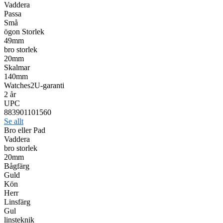
Vaddera
Passa
Små
ögon Storlek
49mm
bro storlek
20mm
Skalmar
140mm
Watches2U-garanti
2 år
UPC
883901101560
Se allt
Bro eller Pad
Vaddera
bro storlek
20mm
Bågfärg
Guld
Kön
Herr
Linsfärg
Gul
linsteknik