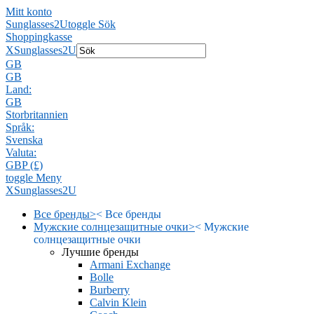
Mitt konto
Sunglasses2U
toggle Sök
Shoppingkasse
X
Sunglasses2U
GB
GB
Land:
GB
Storbritannien
Språk:
Svenska
Valuta:
GBP (£)
toggle Meny
X
Sunglasses2U
Все бренды
>
<
Все бренды
Мужские солнцезащитные очки
>
<
Мужские
солнцезащитные очки
Лучшие бренды
Armani Exchange
Bolle
Burberry
Calvin Klein