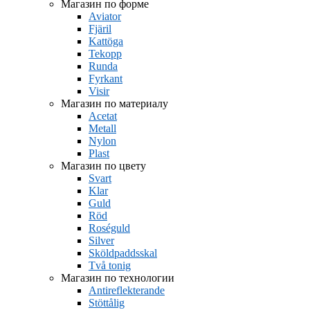
Магазин по форме
Aviator
Fjäril
Kattöga
Tekopp
Runda
Fyrkant
Visir
Магазин по материалу
Acetat
Metall
Nylon
Plast
Магазин по цвету
Svart
Klar
Guld
Röd
Roséguld
Silver
Sköldpaddsskal
Två tonig
Магазин по технологии
Antireflekterande
Stöttålig