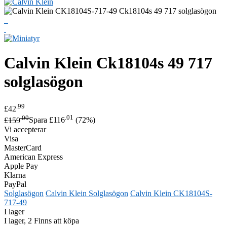
Calvin Klein
Ck18104s 49 717
solglasögon
.99
£42
.00
.01
£159
Spara £116
(72%)
Vi accepterar
Visa
MasterCard
American Express
Apple Pay
Klarna
PayPal
Solglasögon
Calvin Klein Solglasögon
Calvin Klein CK18104S-
717-49
I lager
I lager, 2 Finns att köpa