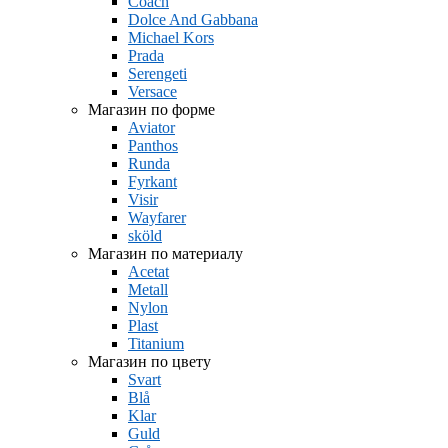
Coach
Dolce And Gabbana
Michael Kors
Prada
Serengeti
Versace
Магазин по форме
Aviator
Panthos
Runda
Fyrkant
Visir
Wayfarer
sköld
Магазин по материалу
Acetat
Metall
Nylon
Plast
Titanium
Магазин по цвету
Svart
Blå
Klar
Guld