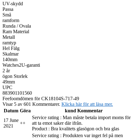
UV-skydd
Passa
Små
ramform
Runda / Ovala
Ram Material
Metall
ramtyp
Hel Fälg
Skalmar
140mm
Watches2U-garanti
2 år
ögon Storlek
49mm
UPC
883901101560
Feefo
omdömen för CK18104S-717-49
Visar 5 av 601 Kommentarer.
Klicka här för att läsa mer.
Datum
Göra
kund Kommentar
Service rating : Man måste betala import moms för
17 June
+
+
att ta emot saker där ifrån.
2021
Product : Bra kvalitets glasögon och bra glas
Service rating : Produkten var inget fel på men