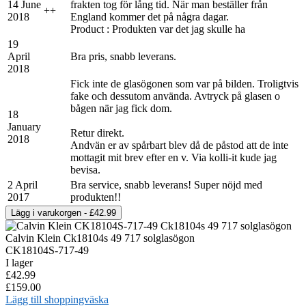
14 June
frakten tog för lång tid. När man beställer från
+
+
2018
England kommer det på några dagar.
Product : Produkten var det jag skulle ha
19
April
Bra pris, snabb leverans.
2018
Fick inte de glasögonen som var på bilden. Troligtvis
fake och dessutom använda. Avtryck på glasen o
bågen när jag fick dom.
18
January
Retur direkt.
2018
Andvän er av spårbart blev då de påstod att de inte
mottagit mit brev efter en v. Via kolli-it kude jag
bevisa.
2 April
Bra service, snabb leverans! Super nöjd med
2017
produkten!!
Calvin Klein Ck18104s 49 717 solglasögon
CK18104S-717-49
I lager
£42.99
£159.00
Lägg till shoppingväska