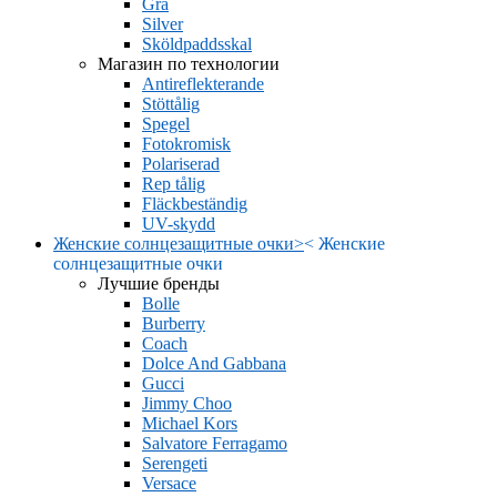
Grå
Silver
Sköldpaddsskal
Магазин по технологии
Antireflekterande
Stöttålig
Spegel
Fotokromisk
Polariserad
Rep tålig
Fläckbeständig
UV-skydd
Женские солнцезащитные очки
>
<
Женские
солнцезащитные очки
Лучшие бренды
Bolle
Burberry
Coach
Dolce And Gabbana
Gucci
Jimmy Choo
Michael Kors
Salvatore Ferragamo
Serengeti
Versace