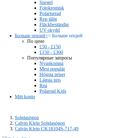
Spegel
Fotokromisk
Polariserad
Rep tålig
Fläckbeständig
UV-skydd
Больше опций
>
<
Больше опций
По цене
£50 - £150
£150 - £300
Популярные запросы
Nyankomna
Mest populär
Högsta priset
Lägsta pris
Rea
Polaroid Kids
Mitt konto
Solglasögon
Calvin Klein Solglasögon
Calvin Klein CK18104S-717-49