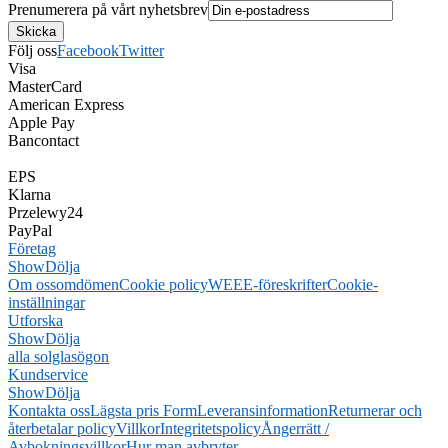
Prenumerera på vårt nyhetsbrev
Följ oss
Facebook
Twitter
Visa
MasterCard
American Express
Apple Pay
Bancontact
EPS
Klarna
Przelewy24
PayPal
Företag
Show
Dölja
Om oss
omdömen
Cookie policy
WEEE-föreskrifter
Cookie-
inställningar
Utforska
Show
Dölja
alla solglasögon
Kundservice
Show
Dölja
Kontakta oss
Lägsta pris Form
Leveransinformation
Returnerar och
återbetalar policy
Villkor
Integritetspolicy
Ångerrätt /
Avbokningsvillkor
Hur man avbryter