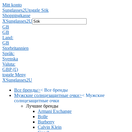
Mitt konto
Sunglasses2U
toggle Sök
Shoppingkasse
X
Sunglasses2U
GB
GB
Land:
GB
Storbritannien
Språk:
Svenska
Valuta:
GBP (£)
toggle Meny
X
Sunglasses2U
Все бренды
>
<
Все бренды
Мужские солнцезащитные очки
>
<
Мужские
солнцезащитные очки
Лучшие бренды
Armani Exchange
Bolle
Burberry
Calvin Klein