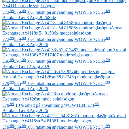
Armani Exchange
Ax4111su mode solglasögon
.99
.00
.69
£72
£79
10% rabatt på användning WOWTEN: £65
Beräknad av 8 Aug 2026
Sale
Armani
Exchange
Ax4118s 54 81586x modesolglasögon
.99
.00
.69
£72
£79
10% rabatt på användning WOWTEN: £65
Beräknad av 8 Aug 2026
Armani
Exchange
Ax4138s 57 817487 mode solglasögon
.99
.00
.29
£66
£91
10% rabatt på användning WOWTEN: £60
Beräknad av 12 Aug 2026
Armani Exchange
Ax4126su 58 82746q mode solglasögon
.99
.00
.99
£79
£85
10% rabatt på användning WOWTEN: £71
Beräknad av 9 Aug 2026
Armani
Exchange
Ax4126su mode solglasögon
.99
.99
£79
10% rabatt på användning WOWTEN: £71
Beräknad av 8 Aug 2026
Armani
Exchange
Ax4115su 54 81861t modesolglasögon
.99
.00
.99
£79
£89
10% rabatt på användning WOWTEN: £71