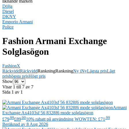
liknande märken
Dölja
Diesel
DKNY
Emporio Armani
Police
Fashion Armani Exchange
Solglasögon
Fashion
X
Räckvidd
Räckvidd
Rankning
Rankning
Ny i
Ny
Lägsta pris
Lågt
pris
högsta pris
Högt pris
Show
Visar 1 till 7 av 7
Sida 1 av 1
Armani
Exchange
Ax4103sf 56 8328f6 mode solglasögon
.99
.00
.99
£79
£89
10% rabatt på användning WOWTEN: £71
Beräknad av 8 Aug 2026