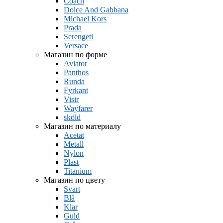
Coach
Dolce And Gabbana
Michael Kors
Prada
Serengeti
Versace
Магазин по форме
Aviator
Panthos
Runda
Fyrkant
Visir
Wayfarer
sköld
Магазин по материалу
Acetat
Metall
Nylon
Plast
Titanium
Магазин по цвету
Svart
Blå
Klar
Guld