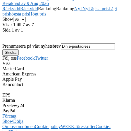
Beräknad av 9 Aug 2026
Räckvidd
Räckvidd
Rankning
Rankning
Ny i
Ny
Lägsta pris
Lågt
pris
högsta pris
Högt pris
Show
Visar 1 till 7 av 7
Sida 1 av 1
Prenumerera på vårt nyhetsbrev
Följ oss
Facebook
Twitter
Visa
MasterCard
American Express
Apple Pay
Bancontact
EPS
Klarna
Przelewy24
PayPal
Företag
Show
Dölja
Om oss
omdömen
Cookie policy
WEEE-föreskrifter
Cookie-