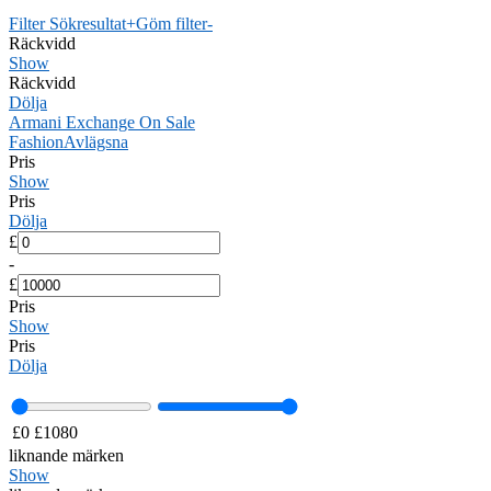
Filter Sökresultat
+
Göm filter
-
Räckvidd
Show
Räckvidd
Dölja
Armani Exchange On Sale
Fashion
Avlägsna
Pris
Show
Pris
Dölja
£
-
£
Pris
Show
Pris
Dölja
£
0
£
1080
liknande märken
Show