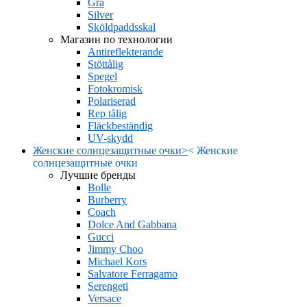
Grå
Silver
Sköldpaddsskal
Магазин по технологии
Antireflekterande
Stöttålig
Spegel
Fotokromisk
Polariserad
Rep tålig
Fläckbeständig
UV-skydd
Женские солнцезащитные очки
>
<
Женские
солнцезащитные очки
Лучшие бренды
Bolle
Burberry
Coach
Dolce And Gabbana
Gucci
Jimmy Choo
Michael Kors
Salvatore Ferragamo
Serengeti
Versace