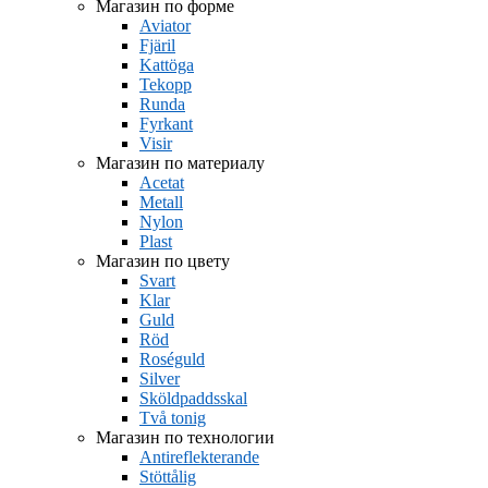
Магазин по форме
Aviator
Fjäril
Kattöga
Tekopp
Runda
Fyrkant
Visir
Магазин по материалу
Acetat
Metall
Nylon
Plast
Магазин по цвету
Svart
Klar
Guld
Röd
Roséguld
Silver
Sköldpaddsskal
Två tonig
Магазин по технологии
Antireflekterande
Stöttålig