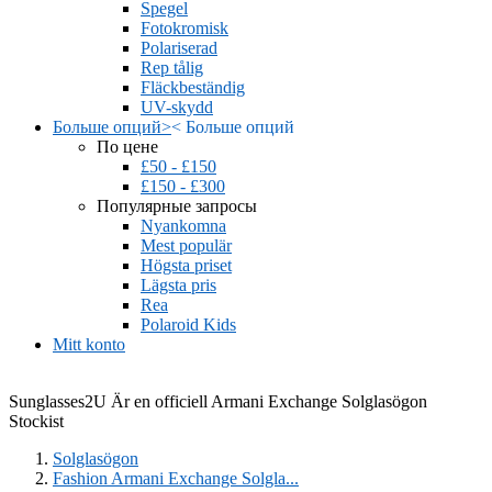
Spegel
Fotokromisk
Polariserad
Rep tålig
Fläckbeständig
UV-skydd
Больше опций
>
<
Больше опций
По цене
£50 - £150
£150 - £300
Популярные запросы
Nyankomna
Mest populär
Högsta priset
Lägsta pris
Rea
Polaroid Kids
Mitt konto
Sunglasses2U Är en officiell Armani Exchange Solglasögon
Stockist
Solglasögon
Fashion Armani Exchange Solgla...