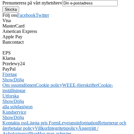
Prenumerera på vårt nyhetsbrev
Följ oss
Facebook
Twitter
Visa
MasterCard
American Express
Apple Pay
Bancontact
EPS
Klarna
Przelewy24
PayPal
Företag
Show
Dölja
Om oss
omdömen
Cookie policy
WEEE-föreskrifter
Cookie-
inställningar
Utforska
Show
Dölja
alla solglasögon
Kundservice
Show
Dölja
Kontakta oss
Lägsta pris Form
Leveransinformation
Returnerar och
återbetalar policy
Villkor
Integritetspolicy
Ångerrätt /
Avbokningsvillkor
Hur man avbryter