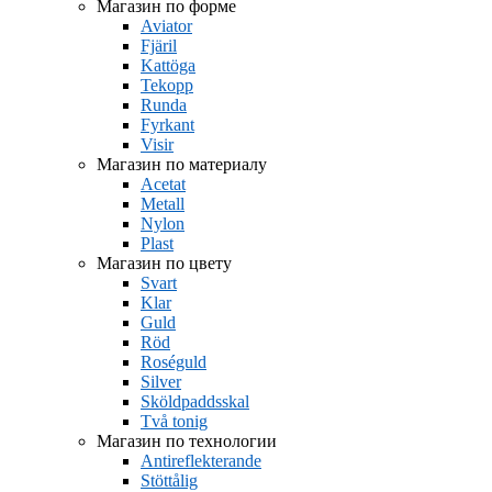
Магазин по форме
Aviator
Fjäril
Kattöga
Tekopp
Runda
Fyrkant
Visir
Магазин по материалу
Acetat
Metall
Nylon
Plast
Магазин по цвету
Svart
Klar
Guld
Röd
Roséguld
Silver
Sköldpaddsskal
Två tonig
Магазин по технологии
Antireflekterande
Stöttålig