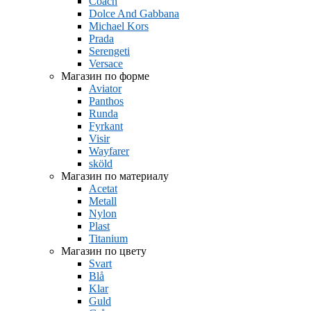
Coach
Dolce And Gabbana
Michael Kors
Prada
Serengeti
Versace
Магазин по форме
Aviator
Panthos
Runda
Fyrkant
Visir
Wayfarer
sköld
Магазин по материалу
Acetat
Metall
Nylon
Plast
Titanium
Магазин по цвету
Svart
Blå
Klar
Guld