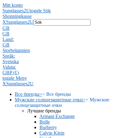
Mitt konto
Sunglasses2U
toggle Sök
Shoppingkasse
X
Sunglasses2U
GB
GB
Land:
GB
Storbritannien
Språk:
Svenska
Valuta:
GBP (£)
toggle Meny
X
Sunglasses2U
Все бренды
>
<
Все бренды
Мужские солнцезащитные очки
>
<
Мужские
солнцезащитные очки
Лучшие бренды
Armani Exchange
Bolle
Burberry
Calvin Klein