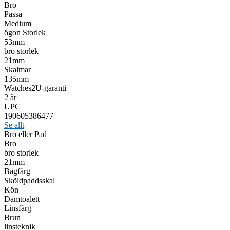
Bro
Passa
Medium
ögon Storlek
53mm
bro storlek
21mm
Skalmar
135mm
Watches2U-garanti
2 år
UPC
190605386477
Se allt
Bro eller Pad
Bro
bro storlek
21mm
Bågfärg
Sköldpaddsskal
Kön
Damtoalett
Linsfärg
Brun
linsteknik