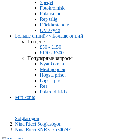
Spegel
Fotokromisk
Polariserad
Rep tålig
Fläckbeständig
UV-skydd
Больше опций
>
<
Больше опций
По цене
£50 - £150
£150 - £300
Популярные запросы
Nyankomna
Mest populär
Högsta priset
Lägsta pris
Rea
Polaroid Kids
Mitt konto
Solglasögon
Nina Ricci Solglasögon
Nina Ricci SNR3175306NE