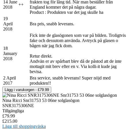
14 June
frakten tog för lång tid. När man beställer från
+
+
2018
England kommer det på några dagar.
Product : Produkten var det jag skulle ha
19
April
Bra pris, snabb leverans.
2018
Fick inte de glasögonen som var på bilden. Troligtvis
fake och dessutom använda. Avtryck på glasen o
bågen när jag fick dom.
18
January
Retur direkt.
2018
Andvän er av spårbart blev då de påstod att de inte
mottagit mit brev efter en v. Via kolli-it kude jag
bevisa.
2 April
Bra service, snabb leverans! Super nöjd med
2017
produkten!!
Nina Ricci Snr31753 53 06ne solglasögon
SNR3175306NE
Tillgängliga
£79.99
£215.00
Lägg till shoppingväska