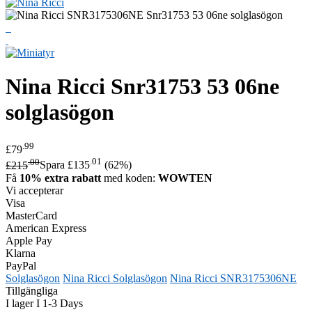
Nina Ricci
Snr31753 53 06ne
solglasögon
.99
£79
.00
.01
£215
Spara £135
(62%)
Få
10% extra rabatt
med koden:
WOWTEN
Vi accepterar
Visa
MasterCard
American Express
Apple Pay
Klarna
PayPal
Solglasögon
Nina Ricci Solglasögon
Nina Ricci SNR3175306NE
Tillgängliga
I lager I 1-3 Days