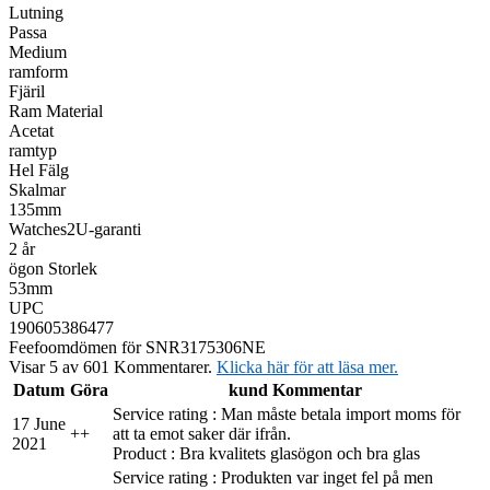
Lutning
Passa
Medium
ramform
Fjäril
Ram Material
Acetat
ramtyp
Hel Fälg
Skalmar
135mm
Watches2U-garanti
2 år
ögon Storlek
53mm
UPC
190605386477
Feefo
omdömen för SNR3175306NE
Visar 5 av 601 Kommentarer.
Klicka här för att läsa mer.
Datum
Göra
kund Kommentar
Service rating : Man måste betala import moms för
17 June
+
+
att ta emot saker där ifrån.
2021
Product : Bra kvalitets glasögon och bra glas
Service rating : Produkten var inget fel på men