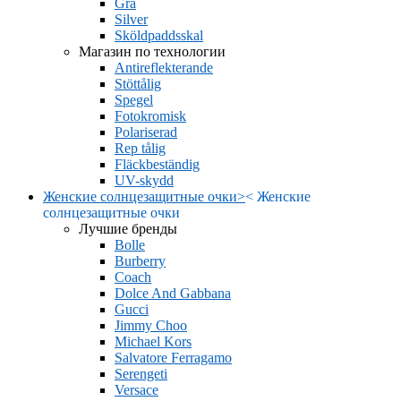
Grå
Silver
Sköldpaddsskal
Магазин по технологии
Antireflekterande
Stöttålig
Spegel
Fotokromisk
Polariserad
Rep tålig
Fläckbeständig
UV-skydd
Женские солнцезащитные очки
>
<
Женские
солнцезащитные очки
Лучшие бренды
Bolle
Burberry
Coach
Dolce And Gabbana
Gucci
Jimmy Choo
Michael Kors
Salvatore Ferragamo
Serengeti
Versace